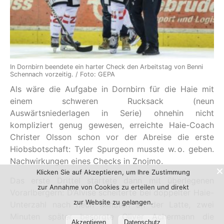
In Dornbirn beendete ein harter Check den Arbeitstag von Benni
Schennach vorzeitig. / Foto: GEPA
Als wäre die Aufgabe in Dornbirn für die Haie mit
einem schweren Rucksack (neun
Auswärtsniederlagen in Serie) ohnehin nicht
kompliziert genug gewesen, erreichte Haie-Coach
Christer Olsson schon vor der Abreise die erste
Hiobsbotschaft: Tyler Spurgeon musste w. o. geben.
Nachwirkungen eines Checks in Znojmo.
Klicken Sie auf Akzeptieren, um Ihre Zustimmung
Das erste Drittel startete dann mit überlegenen
zur Annahme von Cookies zu erteilen und direkt
Vorarlbergern: D’Alvise scheiterte bei doppelter Haie-
zur Website zu gelangen.
Unterzahl nach neun Minuten an der Latte, zwei
Minuten später besorgte Oliver Achermann die
Akzeptieren
Datenschutz