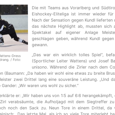
Die mit Teams aus Vorarlberg und Südtiro
Eishockey-Eliteliga ist immer wieder fü
Nach der Sensation gegen Kundl lieferten d
das nächste Highlight ab, mussten sich 
Spektakel auf eigener Anlage Meist
geschlagen geben, während Kundl gegen T
gewann.
„Das war ein wirklich tolles Spiel“, be
Wattens-Dress
drang. / Foto:
(Sportlicher Leiter Wattens) und Josef 
unisono. Während die Zirler nach dem C
n (Baumann: „Da haben wir wohl eine etwas zu breite Brust
Meister zwei Drittel lang eine souveräne Leistung. „Und 
e Gander: „Wir waren uns wohl zu sicher.“
klärte er: „Wir haben uns von 1:5 auf 6:6 herangekämpft, 
irl verabsäumte, die Aufholjagd mit dem Siegtreffer z
och noch den Sack zu. Neun Tore in einem Drittel, da
isch: „Das letzte Mal, als ich so viele Tore miterlebt ha