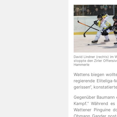
David Lindner (rechts) im 
stoppte den Zirler Offensiv
Hammerle
Wattens biegen wollte
regierende Eliteliga-
gerissen“, konstatiert
Gegenüber Baumann er
Kampf.“ Während es Z
Wattener Pinguine d
Obmann Gander nostalg