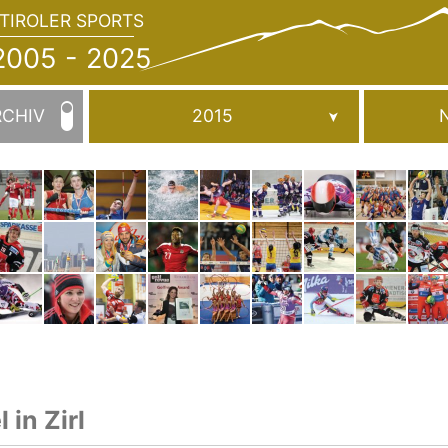
TIROLER SPORTS
JAHRBUCH
2005
005 - 2025
-
2025
RCHIV
2015
 in Zirl