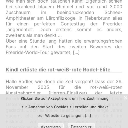
Wie man sich doch täuschen kann: Eigentlich schien
bei strahlend blauem Himmel und vor rund 3.000
Zuschauern im beeindruckenden Schnee-
Amphitheater am Lärchfilzkogel in Fieberbrunn alles
für einen perfekten Contesttag der Freerider
„angerichtet“. Doch erstens kommt es anders,
zweitens als man denkt …
Über eine Stunde lang hatten die erwartungsfrohen
Fans auf den Start des zweiten Bewerbes der
Freeride-World-Tour gewartet,
Kindl erlöste die rot-weiß-rote Rodel-Elite
Hallo Rodler, wie doch die Zeit vergeht! Dass der 26.
November 2005 für die rot-weiß-roten
Kunstbahnrodler (Herren-Einsitzer) der letzte
Freudentag sein würde, das hatte sich damals beim
Klicken Sie auf Akzeptieren, um Ihre Zustimmung
Österreichischen Rodelverband (ÖRV) wohl niemand
zur Annahme von Cookies zu erteilen und direkt
gedacht. Doch es sollte tatsächlich zehn lange Jahre
dauern, ehe mit dem Tiroler Wolfgang Kindl im
zur Website zu gelangen.
Eiskanal von Lillehammer wieder einmal ein
Österreicher vom obersten Podest lächeln durfte.
Akzeptieren
Datenschutz