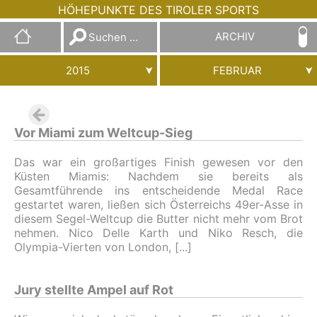
HÖHEPUNKTE DES TIROLER SPORTS
Suchen
ARCHIV
nach:
2015
FEBRUAR
Vor Miami zum Weltcup-Sieg
Das war ein großartiges Finish gewesen vor den
Küsten Miamis: Nachdem sie bereits als
Gesamtführende ins entscheidende Medal Race
gestartet waren, ließen sich Österreichs 49er-Asse in
diesem Segel-Weltcup die Butter nicht mehr vom Brot
nehmen. Nico Delle Karth und Niko Resch, die
Olympia-Vierten von London,
Jury stellte Ampel auf Rot