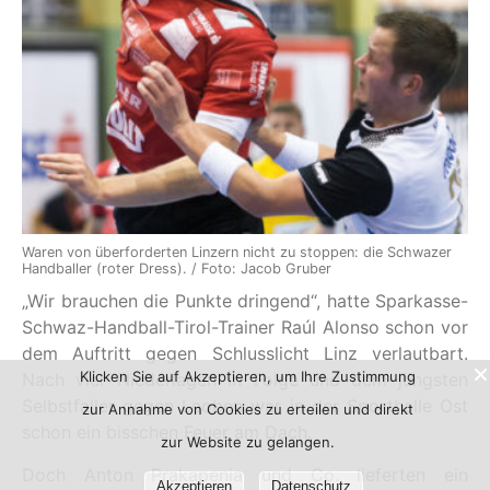
Waren von überforderten Linzern nicht zu stoppen: die Schwazer
Handballer (roter Dress). / Foto: Jacob Gruber
„Wir brauchen die Punkte dringend“, hatte Sparkasse-
Schwaz-Handball-Tirol-Trainer Raúl Alonso schon vor
dem Auftritt gegen Schlusslicht Linz verlautbart.
Klicken Sie auf Akzeptieren, um Ihre Zustimmung
Nach vier Niederlagen in Folge und dem jüngsten
Selbstfaller gegen Leoben war in der Sporthalle Ost
zur Annahme von Cookies zu erteilen und direkt
schon ein bisschen Feuer am Dach.
zur Website zu gelangen.
Doch Anton Prakapenia und Co. lieferten ein
Akzeptieren
Datenschutz