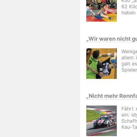
Kilo „
62 Kil
haben 
„Wir waren nicht g
Wenige
allem 
galt e
Spiele
„Nicht mehr Rennf
Fährt 
ein: i
Schafh
Kau-Ta