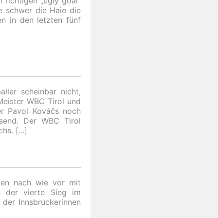
richtigen „ugly goal“
e schwer die Haie die
n in den letzten fünf
ller scheinbar nicht,
Meister WBC Tirol und
r Pavol Kováčs noch
send. Der WBC Tirol
chs.
eten nach wie vor mit
 der vierte Sieg im
 der Innsbruckerinnen