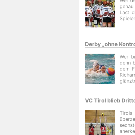
Wer de
genau 
Last d
Spiele
Derby „ohne Kontro
Wer br
denn b
dem F
Richa
glänzt
VC Tirol blieb Dritt
Tirols
überz
sechst
anerke