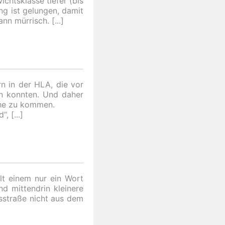
chtsklasse tiefer (bis
g ist gelungen, damit
ann mürrisch.
n in der HLA, die vor
en konnten. Und daher
uhe zu kommen.
d“,
lt einem nur ein Wort
nd mittendrin kleinere
sstraße nicht aus dem