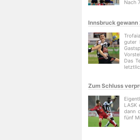
Nach 7
Innsbruck gewann
Trofai
guter 
Gasts
Vorste
Das T
letztl
Zum Schluss verpr
Eigent
LASK e
dann d
fünf Mi