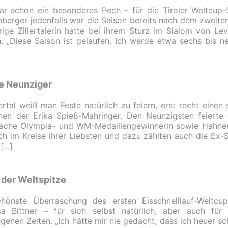
r schon ein besonderes Pech – für die Tiroler Weltcup-S
berger jedenfalls war die Saison bereits nach dem zweite
rige Zillertalerin hatte bei ihrem Sturz im Slalom von Le
en. „Diese Saison ist gelaufen. Ich werde etwa sechs bis n
te Neunziger
lertal weiß man Feste natürlich zu feiern, erst recht eine
nen der Erika Spieß-Mahringer. Den Neunzigsten feierte
fache Olympia- und WM-Medaillengewinnerin sowie Hahne
ich im Kreise ihrer Liebsten und dazu zählten auch die Ex-S
 der Weltspitze
chönste Überraschung des ersten Eisschnelllauf-Weltcu
sa Bittner – für sich selbst natürlich, aber auch für
genen Zeiten. „Ich hätte mir nie gedacht, dass ich heuer sc