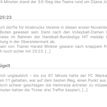
4 Minuten stand der 3:0-Sieg des Teams rund um Dijana Jo
 25:23
ach dürfte für Innsbrucks Vereine in diesen ersten Novemb
Boden gewesen sein. Denn nach den Volleyball-Damen lie
pieles im Rahmen der Handball-Bundesliga HIT medalp I
llung in der Obersteiermark ab.
eam von Trainer Harald Winkler gewann nach knappem Pa
ich noch sicher mit 25:23.
ügelt
lich unglaublich – bis zur 87. Minute hatte der FC Wacke
in 1:1 gehalten, war auf dem besten Weg, einen Punkt aus 
och schwer geschlagen die Heimreise antreten zu müssen
nuten hatten die Tiroler drei Treffer kassiert,