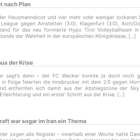
ht nach Plan
er Hausmannskost und vier mehr oder weniger lockeren S
 League gegen Amstetten (3:0), Klagenfurt (3:0), Aich/D
stand für das neu formierte Hypo Tirol Volleyballteam i
Stunde der Wahrheit in der europäischen Königsklasse,
aus der Krise
er sagt’s denn – der FC Wacker konnte ja doch noch g
n in Folge feierten die Innsbrucker mit dem 2:0 gegen Hor
nd entfernten sich damit aus der Abstiegszone der Sky 
Erleichterung und ein erster Schritt aus der Krise.
raft war sogar im Iran ein Thema
zler zogen alle Register – innerhalb einer Woche hatte Da