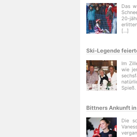
Das wa
Schnee
20-jäh
erlitt
Ski-Legende feier
Im Zil
wie je
sechs
natürl
Spieß.
Bittners Ankunft in
Die s
Vanes
vergan