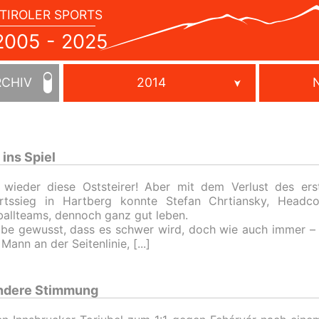
TIROLER SPORTS
JAHRBUCH
2005
005 - 2025
-
2025
RCHIV
2014
ins Spiel
wieder diese Oststeirer! Aber mit dem Verlust des ers
rtssieg in Hartberg konnte Stefan Chrtiansky, Headc
ballteams, dennoch ganz gut leben.
abe gewusst, dass es schwer wird, doch wie auch immer – e
 Mann an der Seitenlinie,
andere Stimmung