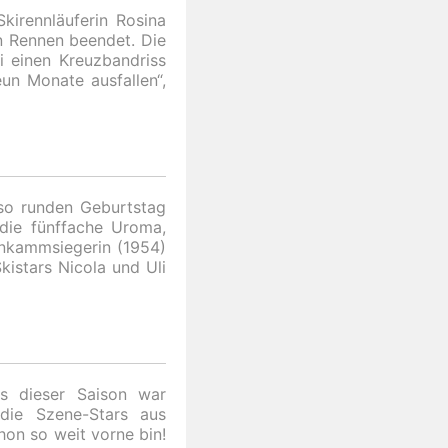
kirennläuferin Rosina
n Rennen beendet. Die
vi einen Kreuzbandriss
eun Monate ausfallen“,
n so runden Geburtstag
 die fünffache Uroma,
nkammsiegerin (1954)
kistars Nicola und Uli
ps dieser Saison war
 die Szene-Stars aus
hon so weit vorne bin!