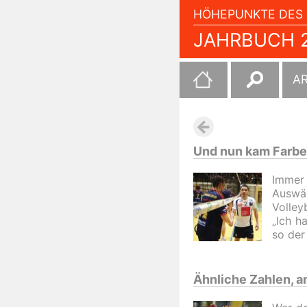
HÖHEPUNKTE DES 
JAHRBUCH 2
Suchen
A
nach:
Und nun kam Farbe 
Immer 
Auswä
Volley
„Ich h
so der
Ähnliche Zahlen, 