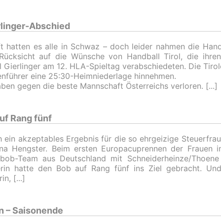
erlinger-Abschied
t hatten es alle in Schwaz – doch leider nahmen die Han
Rücksicht auf die Wünsche von Handball Tirol, die ihren
 Gierlinger am 12. HLA-Spieltag verabschiedeten. Die Tiro
enführer eine 25:30-Heimniederlage hinnehmen.
aben gegen die beste Mannschaft Österreichs verloren.
uf Rang fünf
h ein akzeptables Ergebnis für die so ehrgeizige Steuerfrau
ina Hengster. Beim ersten Europacuprennen der Frauen i
rbob-Team aus Deutschland mit Schneiderheinze/Thoene
in hatte den Bob auf Rang fünf ins Ziel gebracht. Und
rin,
n – Saisonende