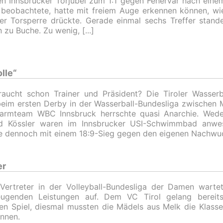
n Innsbrucker Torjubel zum 1:1 gegen Fehérvár nach einem 
beobachtete, hatte mit freiem Auge erkennen können, wi
er Torsperre drückte. Gerade einmal sechs Treffer stande
n zu Buche. Zu wenig,
lle“
aucht schon Trainer und Präsident? Die Tiroler Wasserba
eim ersten Derby in der Wasserball-Bundesliga zwischen 
armteam WBC Innsbruck herrschte quasi Anarchie. Wede
rd Kössler waren im Innsbrucker USI-Schwimmbad anwe
e dennoch mit einem 18:9-Sieg gegen den eigenen Nachwu
er
 Vertreter in der Volleyball-Bundesliga der Damen wart
eugenden Leistungen auf. Dem VC Tirol gelang bereits
en Spiel, diesmal mussten die Mädels aus Melk die Klasse
nnen.