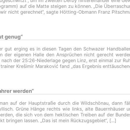
abgeschwitzt“, um im zweiten Derby hintereinander eine Gewi
ogramm) auf die Matte steigen zu können. „Die Überraschun
wir nicht gerechnet“, sagte Hötting-Obmann Franz Pitschm
ut genug“
r gut erging es in diesen Tagen den Schwazer Handballer
in der eigenen Halle den Ansprüchen nicht gerecht werd
s nach der 25:26-Niederlage gegen Linz, erst einmal zur R
rtrainer Krešimir Maraković fand „das Ergebnis enttäuschen
ahrer werden“
man auf der Hauptstraße durch die Wildschönau, dann fäl
dyllisch. Grüne Hänge rechts wie links, alte Bauernhäuser u
erden, die sich von dem hektischen Treiben auf der Bunde
kt bringen lassen. „Das ist mein Rückzugsgebiet“,