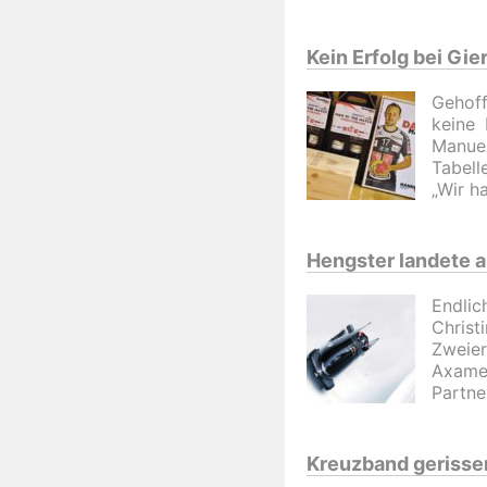
Kein Erfolg bei Gi
Gehoff
keine 
Manuel
Tabell
„Wir h
Hengster landete a
Endlic
Christ
Zweie
Axamer
Partne
Kreuzband gerisse