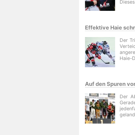
Dieses
Effektive Haie sch
Der Tr
Vertei
angere
Haie-D
Auf den Spuren vo
Der Ab
Gerade
jedenf
geland