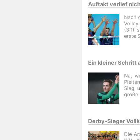
Auftakt verlief nic
Nach d
Volley
(3:1) 
erste 
Ein kleiner Schritt 
Na, w
Pleite
Sieg u
große 
Derby-Sieger Vollk
Die Ar