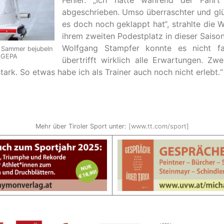
Fehler. „Ich hatte während der Fahrt
abgeschrieben. Umso überraschter und glü
es doch noch geklappt hat“, strahlte die 
ihrem zweiten Podestplatz in dieser Saison
Wolfgang Stampfer konnte es nicht fa
 Sammer bejubeln
: GEPA
übertrifft wirklich alle Erwartungen. Zw
stark. So etwas habe ich als Trainer auch noch nicht erlebt.“
Mehr über Tiroler Sport unter:
[www.tt.com/sport]