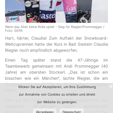
Wenn das Alter keine Rolle spielt - Sieg für Riegler/Prommegger /
Foto: GEPA
Hart, härter, Claudia! Zum Auftakt der Snowboard-
Weltcuprennen hatte der Kurs in Bad Gastein Claudia
Riegler noch empfindlich abgeworfen.
Einen Tag später stand die 47-Jährige im
Teambewerb gemeinsam mit Andi Prommegger (40
Jahre) am obersten Stockerl. „Das ist schon ein
bisschen wie ein Märchen“, lachte Riegler, die am
Vorabend erst um 21 Uhr das Krankenhaus verlassen
Klicken Sie auf Akzeptieren, um Ihre Zustimmung
hatte.
zur Annahme von Cookies zu erteilen und direkt
Und auf die Frage nach dem Erfolgsgeheimnis des
zur Website zu gelangen.
insgesamt 87-jährigen Duos schmunzelte
Prommegger: „Dass wir so jung geblieben sind!“ Die
Akzeptieren
Datenschutz