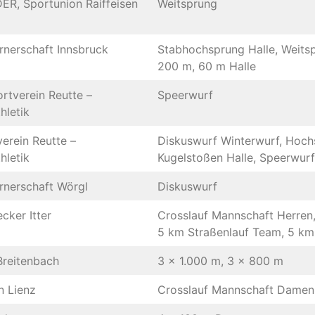
R, Sportunion Raiffeisen
Weitsprung
nerschaft Innsbruck
Stabhochsprung Halle, Weitsp
200 m, 60 m Halle
rtverein Reutte –
Speerwurf
hletik
erein Reutte –
Diskuswurf Winterwurf, Hoch
hletik
Kugelstoßen Halle, Speerwur
nerschaft Wörgl
Diskuswurf
cker Itter
Crosslauf Mannschaft Herren
5 km Straßenlauf Team, 5 km
Breitenbach
3 x 1.000 m, 3 x 800 m
n Lienz
Crosslauf Mannschaft Damen