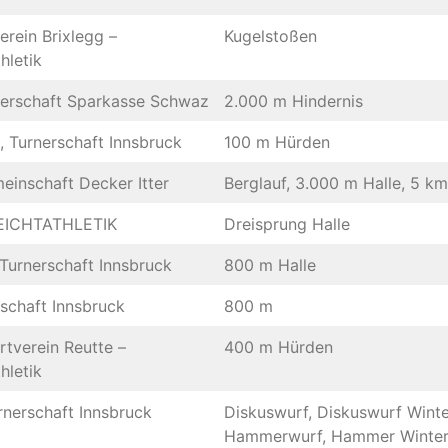
rein Brixlegg –
Kugelstoßen
hletik
nerschaft Sparkasse Schwaz
2.000 m Hindernis
 Turnerschaft Innsbruck
100 m Hürden
inschaft Decker Itter
Berglauf, 3.000 m Halle, 5 km
LEICHTATHLETIK
Dreisprung Halle
urnerschaft Innsbruck
800 m Halle
schaft Innsbruck
800 m
rtverein Reutte –
400 m Hürden
hletik
nerschaft Innsbruck
Diskuswurf, Diskuswurf Winte
Hammerwurf, Hammer Winte