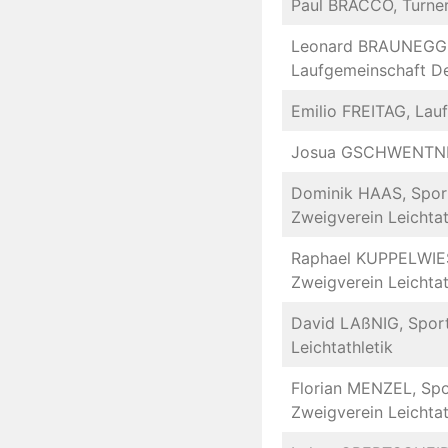
Paul BRACCO, Turner
Leonard BRAUNEGG
Laufgemeinschaft De
Emilio FREITAG, Lau
Josua GSCHWENTNER
Dominik HAAS, Sport
Zweigverein Leichtat
Raphael KUPPELWIESE
Zweigverein Leichtat
David LAßNIG, Sport
Leichtathletik
Florian MENZEL, Spo
Zweigverein Leichtat