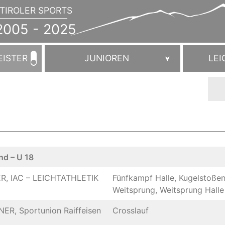
TIROLER SPORTS
JAHRBUCH
2005
005 - 2025
-
2025
EISTER
JUNIOREN
LEI
nd – U 18
R, IAC – LEICHTATHLETIK
Fünfkampf Halle, Kugelstoßen
Weitsprung, Weitsprung Halle
R, Sportunion Raiffeisen
Crosslauf