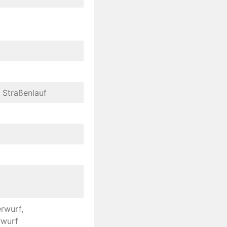
 Straßenlauf
rwurf,
rwurf