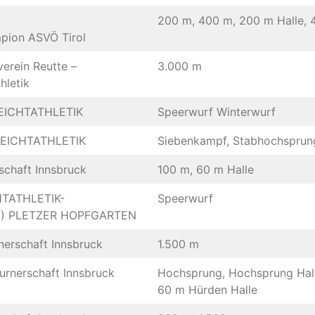
200 m, 400 m, 200 m Halle, 
pion ASVÖ Tirol
erein Reutte –
3.000 m
hletik
 LEICHTATHLETIK
Speerwurf Winterwurf
LEICHTATHLETIK
Siebenkampf, Stabhochsprun
schaft Innsbruck
100 m, 60 m Halle
HTATHLETIK-
Speerwurf
) PLETZER HOPFGARTEN
erschaft Innsbruck
1.500 m
rnerschaft Innsbruck
Hochsprung, Hochsprung Hall
60 m Hürden Halle