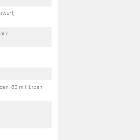
rwurf,
alle
rden, 60 m Hürden