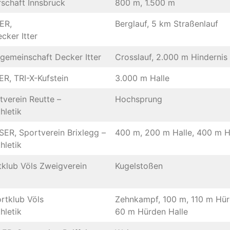
schaft Innsbruck
800 m, 1.500 m
ER,
Berglauf, 5 km Straßenlauf
cker Itter
fgemeinschaft Decker Itter
Crosslauf, 2.000 m Hindernis
, TRI-X-Kufstein
3.000 m Halle
verein Reutte –
Hochsprung
hletik
R, Sportverein Brixlegg –
400 m, 200 m Halle, 400 m H
hletik
klub Völs Zweigverein
Kugelstoßen
rtklub Völs
Zehnkampf, 100 m, 110 m Hür
hletik
60 m Hürden Halle