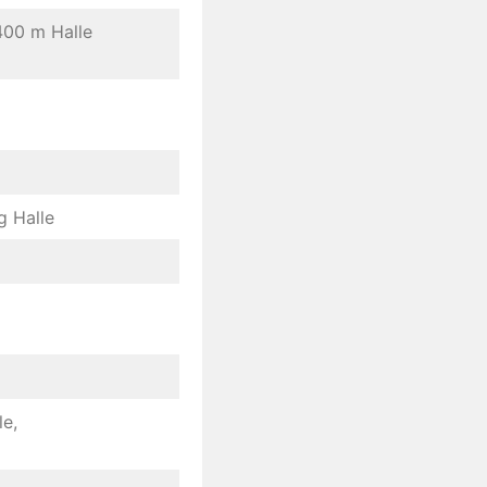
400 m Halle
g Halle
e,