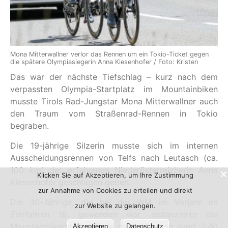
Mona Mitterwallner verlor das Rennen um ein Tokio-Ticket gegen
die spätere Olympiasiegerin Anna Kiesenhofer / Foto: Kristen
Das war der nächste Tiefschlag – kurz nach dem
verpassten Olympia-Startplatz im Mountainbiken
musste Tirols Rad-Jungstar Mona Mitterwallner auch
den Traum vom Straßenrad-Rennen in Tokio
begraben.
Die 19-jährige Silzerin musste sich im internen
Ausscheidungsrennen von Telfs nach Leutasch (ca.
100 km) der erfahrenen Niederösterreicherin Anna
Klicken Sie auf Akzeptieren, um Ihre Zustimmung
Kiesenhofer geschlagen geben.
zur Annahme von Cookies zu erteilen und direkt
Die 30-Jährige, die bei der WM im Vorjahr im
zur Website zu gelangen.
Zeitfahren 18. geworden war, distanzierte die
Mountainbikerin am Ende doch klar um rund 2:40
Akzeptieren
Datenschutz