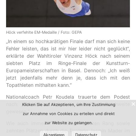
Höck verfehlte EM-Medaille / Foto: GEPA
„In einem so hochkarätigen Finale darf man sich keine
Fehler leisten, das ist mir hier leider nicht geglückt“,
erklärte der Wahltiroler Vinzenz Höck nach seinem
siebten Platz im Ringe-Finale der Kunstturn-
Europameisterschaften in Basel. Dennoch: „Ich weiß
jetzt jedenfalls mehr denn je, dass ich mit den
Topathleten mithalten kann.“
Nationalcoach Petr Koudela trauerte dem Podest
nach: „Für Vinzenz wäre die Medaille in Reichweite
Klicken Sie auf Akzeptieren, um Ihre Zustimmung
gewesen.“
zur Annahme von Cookies zu erteilen und direkt
zur Website zu gelangen.
Wie auch immer – mit diesem siebten Rang sowie
zehnten Plätzen durch die Tirolerin Jasmin Mader im
Akzeptieren
Datenschutz