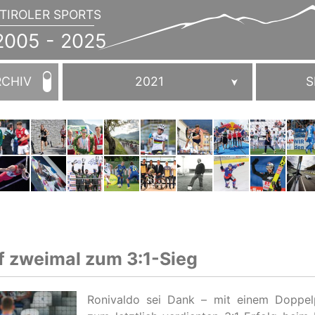
TIROLER SPORTS
JAHRBUCH
2005
005 - 2025
-
2025
RCHIV
2021
S
af zweimal zum 3:1-Sieg
Ronivaldo sei Dank – mit einem Doppelp