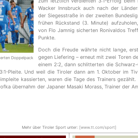
zum letztlich verdienten 3:1-Erfolg bei
Wacker Innsbruck auch nach der Länders
der Siegesstraße in der zweiten Bundeslig
frühen Rückstand (3. Minute) aufzuholen
von Flo Jamnig sicherten Ronivaldos Treff
Punkte.
Doch die Freude währte nicht lange, ers
gegen Liefering – erneut mit zwei Toren de
eierten Doppelpack
einem 2:2, dann schlitterten die Schwarz
:1-Pleite. Und weil die Tiroler dann am 1. Oktober im Ti
impleite kassierten, waren die Tage des Trainers gezählt. 
erofka übernahm der Japaner Masaki Morass, Trainer der A
Mehr über Tiroler Sport unter:
[www.tt.com/sport]