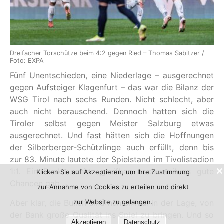
Dreifacher Torschütze beim 4:2 gegen Ried – Thomas Sabitzer /
Foto: EXPA
Fünf Unentschieden, eine Niederlage – ausgerechnet
gegen Aufsteiger Klagenfurt – das war die Bilanz der
WSG Tirol nach sechs Runden. Nicht schlecht, aber
auch nicht berauschend. Dennoch hatten sich die
Tiroler selbst gegen Meister Salzburg etwas
ausgerechnet. Und fast hätten sich die Hoffnungen
der Silberberger-Schützlinge auch erfüllt, denn bis
zur 83. Minute lautete der Spielstand im Tivolistadion
1:1. Ein Punkt schien greifbar, auch weil es gute
Klicken Sie auf Akzeptieren, um Ihre Zustimmung
Chancen gab.
zur Annahme von Cookies zu erteilen und direkt
zur Website zu gelangen.
Aber klar, die Bullen sind nun einmal in der Lage, von
der Bank große Qualität ins Spiel zu bringen. Und so
Akzeptieren
Datenschutz