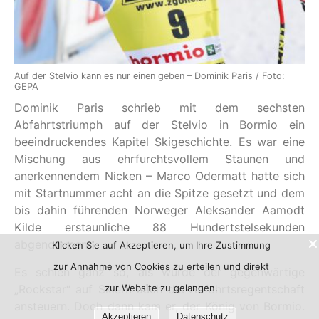
Auf der Stelvio kann es nur einen geben – Dominik Paris / Foto:
GEPA
Dominik Paris schrieb mit dem sechsten
Abfahrtstriumph auf der Stelvio in Bormio ein
beeindruckendes Kapitel Skigeschichte. Es war eine
Mischung aus ehrfurchtsvollem Staunen und
anerkennendem Nicken – Marco Odermatt hatte sich
mit Startnummer acht an die Spitze gesetzt und dem
bis dahin führenden Norweger Aleksander Aamodt
Kilde erstaunliche 88 Hundertstelsekunden
abgenommen.
Klicken Sie auf Akzeptieren, um Ihre Zustimmung
zur Annahme von Cookies zu erteilen und direkt
Es schien ganz so, als würde der gegenwärtige
zur Website zu gelangen.
„Rockstar“ auf Skiern auch die Abfahrtsregentschaft
ansteuern. Doch dann kam er, der König von Bormio.
Akzeptieren
Datenschutz