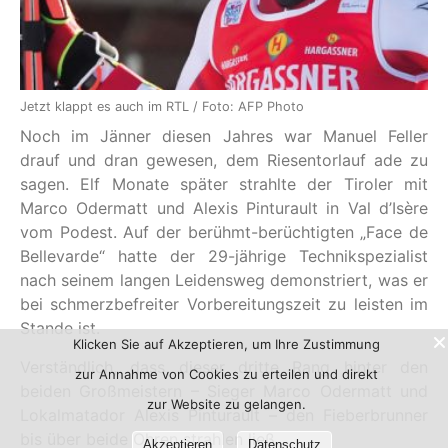
Jetzt klappt es auch im RTL / Foto: AFP Photo
Noch im Jänner diesen Jahres war Manuel Feller
drauf und dran gewesen, dem Riesentorlauf ade zu
sagen. Elf Monate später strahlte der Tiroler mit
Marco Odermatt und Alexis Pinturault in Val d’Isère
vom Podest. Auf der berühmt-berüchtigten „Face de
Bellevarde“ hatte der 29-jährige Technikspezialist
nach seinem langen Leidensweg demonstriert, was er
bei schmerzbefreiter Vorbereitungszeit zu leisten im
Stande ist.
Klicken Sie auf Akzeptieren, um Ihre Zustimmung
Verständlich, dass dieser dritte Rang hinter den
zur Annahme von Cookies zu erteilen und direkt
beiden Großmeistern – Sieger Marco Odermatt und
zur Website zu gelangen.
Lokalmatador Alexis Pinturault – den Fieberbrunner
bis über beide Ohren strahlen ließ.
Akzeptieren
Datenschutz