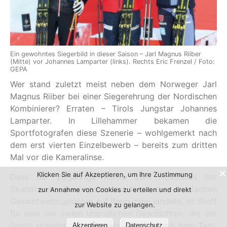
Ein gewohntes Siegerbild in dieser Saison – Jarl Magnus Riiber
(Mitte) vor Johannes Lamparter (links). Rechts Eric Frenzel / Foto:
GEPA
Wer stand zuletzt meist neben dem Norweger Jarl
Magnus Riiber bei einer Siegerehrung der Nordischen
Kombinierer? Erraten – Tirols Jungstar Johannes
Lamparter. In Lillehammer bekamen die
Sportfotografen diese Szenerie – wohlgemerkt nach
dem erst vierten Einzelbewerb – bereits zum dritten
Mal vor die Kameralinse.
Klicken Sie auf Akzeptieren, um Ihre Zustimmung
Dass der 20-jährige Rumer zum Abschluss der
Skandinavien-Bewerbe erneut hinter dem dreifachen
zur Annahme von Cookies zu erteilen und direkt
Gesamtweltcupsieger auf Rang zwei landete, ist Stoff
zur Website zu gelangen.
für eine der vielen unendlichen Geschichten, die der
Sport schreibt. „Ich bin sehr glücklich mit dem Tag“,
Akzeptieren
Datenschutz