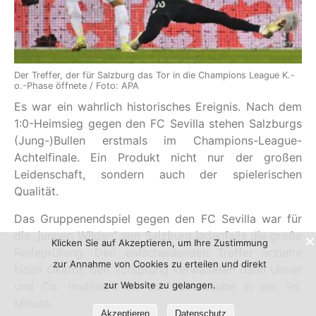
Der Treffer, der für Salzburg das Tor in die Champions League K.-
o.-Phase öffnete / Foto: APA
Es war ein wahrlich historisches Ereignis. Nach dem
1:0-Heimsieg gegen den FC Sevilla stehen Salzburgs
(Jung-)Bullen erstmals im Champions-League-
Achtelfinale. Ein Produkt nicht nur der großen
Leidenschaft, sondern auch der spielerischen
Qualität.
Das Gruppenendspiel gegen den FC Sevilla war für
die „jungen Wilden“ von Salzburg jedenfalls die große
Klicken Sie auf Akzeptieren, um Ihre Zustimmung
Reifeprüfung. Den entscheidenden Treffer erzielte
zur Annahme von Cookies zu erteilen und direkt
Noah Okafor, den Vorsprung verwalteten dann Ulmer
zur Website zu gelangen.
und Co. routiniert bis zur Jubeltraube in der 96.
Minute.
Akzeptieren
Datenschutz