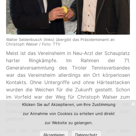
Walter Seidenbusch (links) übergibt das Präsidentenamt an
Christoph Walser / Foto: TTV
Meist ist das Vereinsheim in Neu-Arzl der Schauplatz
harter Ringkämpfe. Im Rahmen der 71.
Generalversammlung des Tiroler Tennisverbandes
war das Vereinsheim allerdings ein Ort körperlosen
Kontakts. Ohne Untergriffe und ohne Härteattacken
wurden die Weichen für die Zukunft gestellt. Schon
im Vorfeld war der Weg für Christoph Walser zum
Präsidenten von 21.000 Tiroler Anhängern der
Klicken Sie auf Akzeptieren, um Ihre Zustimmung
Filzkugeljagd, die in 124 Vereinen organisiert sind,
zur Annahme von Cookies zu erteilen und direkt
geebnet.
zur Website zu gelangen.
Und die Vereinsdelegierten schlossen sich dem
Akzeptieren
Datenschutz