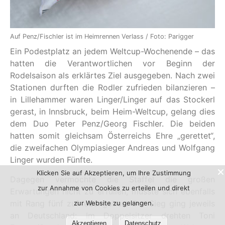
Auf Penz/Fischler ist im Heimrennen Verlass / Foto: Parigger
Ein Podestplatz an jedem Weltcup-Wochenende – das
hatten die Verantwortlichen vor Beginn der
Rodelsaison als erklärtes Ziel ausgegeben. Nach zwei
Stationen durften die Rodler zufrieden bilanzieren –
in Lillehammer waren Linger/Linger auf das Stockerl
gerast, in Innsbruck, beim Heim-Weltcup, gelang dies
dem Duo Peter Penz/Georg Fischler. Die beiden
hatten somit gleichsam Österreichs Ehre „gerettet“,
die zweifachen Olympiasieger Andreas und Wolfgang
Linger wurden Fünfte.
Klicken Sie auf Akzeptieren, um Ihre Zustimmung
Dagegen vermochte die Staffel die großen
zur Annahme von Cookies zu erteilen und direkt
Erwartungen nicht zu erfüllen, musste sich ebenfalls
mit Rang fünf zufriedengeben. Der Sieg ging jeweils
zur Website zu gelangen.
an Deutschland: Im Doppelsitzer drehten Toni
Akzeptieren
Datenschutz