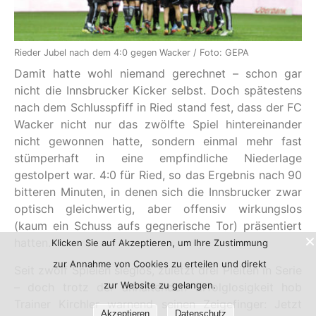
Rieder Jubel nach dem 4:0 gegen Wacker / Foto: GEPA
Damit hatte wohl niemand gerechnet – schon gar
nicht die Innsbrucker Kicker selbst. Doch spätestens
nach dem Schlusspfiff in Ried stand fest, dass der FC
Wacker nicht nur das zwölfte Spiel hintereinander
nicht gewonnen hatte, sondern einmal mehr fast
stümperhaft in eine empfindliche Niederlage
gestolpert war. 4:0 für Ried, so das Ergebnis nach 90
bitteren Minuten, in denen sich die Innsbrucker zwar
optisch gleichwertig, aber offensiv wirkungslos
(kaum ein Schuss aufs gegnerische Tor) präsentiert
hatten.
Klicken Sie auf Akzeptieren, um Ihre Zustimmung
zur Annahme von Cookies zu erteilen und direkt
Seit zwölf Spielen sieglos, zuletzt drei Pleiten in Serie
zur Website zu gelangen.
– doch trotz der anhaltenden Erfolglosigkeit hob
Trainer Kirchler warnend seinen Zeigefinger: Jetzt
Akzeptieren
Datenschutz