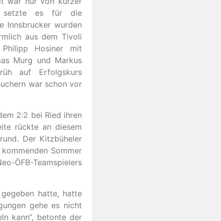
t war nur von kurzer
setzte es für die
e Innsbrucker wurden
rmlich aus dem Tivoli
Philipp Hosiner mit
omas Murg und Markus
rüh auf Erfolgskurs
suchern war schon vor
dem 2:2 bei Ried ihren
eite rückte an diesem
rund. Der Kitzbüheler
t im kommenden Sommer
Neo-ÖFB-Teamspielers
 gegeben hatte, hatte
egungen gehe es nicht
ln kann“, betonte der