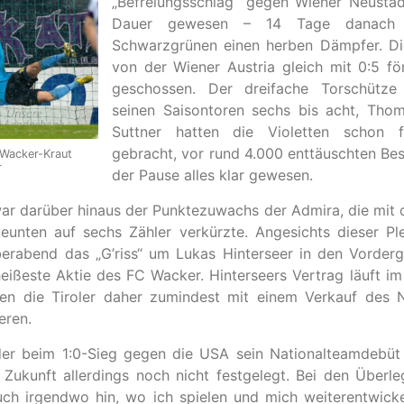
„Befreiungsschlag“ gegen Wiener Neustad
Dauer gewesen – 14 Tage danach 
Schwarzgrünen einen herben Dämpfer. Di
von der Wiener Austria gleich mit 0:5 fö
geschossen. Der dreifache Torschütze 
seinen Saisontoren sechs bis acht, Th
Suttner hatten die Violetten schon f
gebracht, vor rund 4.000 enttäuschten Be
 Wacker-Kraut
r
der Pause alles klar gewesen.
r war darüber hinaus der Punktezuwachs der Admira, die mit 
unten auf sechs Zähler verkürzte. Angesichts dieser Pl
rabend das „G’riss“ um Lukas Hinterseer in den Vorderg
 heißeste Aktie des FC Wacker. Hinterseers Vertrag läuf
ten die Tiroler daher zumindest mit einem Verkauf des 
eren.
der beim 1:0-Sieg gegen die USA sein Nationalteamdebüt
r Zukunft allerdings noch nicht festgelegt. Bei den Überl
auch irgendwo hin, wo ich spielen und mich weiterentwicke