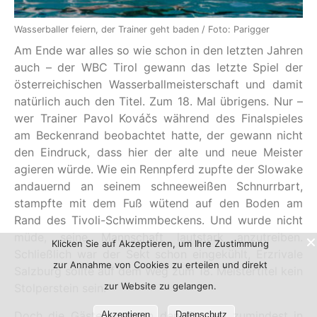
Wasserballer feiern, der Trainer geht baden / Foto: Parigger
Am Ende war alles so wie schon in den letzten Jahren
auch – der WBC Tirol gewann das letzte Spiel der
österreichischen Wasserballmeisterschaft und damit
natürlich auch den Titel. Zum 18. Mal übrigens. Nur –
wer Trainer Pavol Kováčs während des Finalspieles
am Beckenrand beobachtet hatte, der gewann nicht
den Eindruck, dass hier der alte und neue Meister
agieren würde. Wie ein Rennpferd zupfte der Slowake
andauernd an seinem schneeweißen Schnurrbart,
stampfte mit dem Fuß wütend auf den Boden am
Rand des Tivoli-Schwimmbeckens. Und wurde nicht
müde, seine Mannschaft lautstark anzutreiben.
Klicken Sie auf Akzeptieren, um Ihre Zustimmung
Schließlich war der Sekt schon eingekühlt, Erzrivale
zur Annahme von Cookies zu erteilen und direkt
Salzburg sollte auf dem Weg zum 18. Meistertitel kein
zur Website zu gelangen.
Stolperstein sein.
Doch die Gäste machten den Tirolern zumindest in
Akzeptieren
Datenschutz