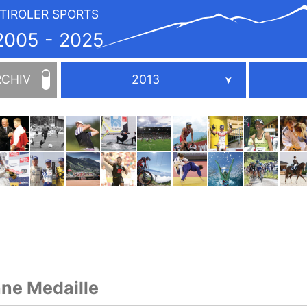
TIROLER SPORTS
JAHRBUCH
2005
005 - 2025
-
2025
RCHIV
2013
hne Medaille