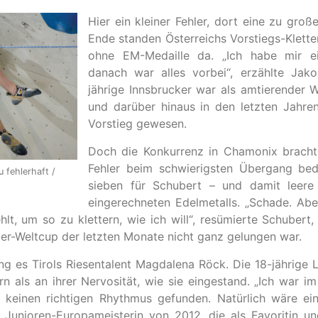
Hier ein kleiner Fehler, dort eine zu gro
Ende standen Österreichs Vorstiegs-Klette
ohne EM-Medaille da. „Ich habe mir ein
danach war alles vorbei“, erzählte Jak
jährige Innsbrucker war als amtierender 
und darüber hinaus in den letzten Jahre
Vorstieg gewesen.
Doch die Konkurrenz in Chamonix brachte
Fehler beim schwierigsten Übergang be
 fehlerhaft /
sieben für Schubert – und damit leere
eingerechneten Edelmetalls. „Schade. Abe
hlt, um so zu klettern, wie ich will“, resümierte Schube
er-Weltcup der letzten Monate nicht ganz gelungen war.
ing es Tirols Riesentalent Magdalena Röck. Die 18-jährige 
n als an ihrer Nervosität, wie sie eingestand. „Ich war im 
 keinen richtigen Rhythmus gefunden. Natürlich wäre ei
 Junioren-Europameisterin von 2012, die als Favoritin un