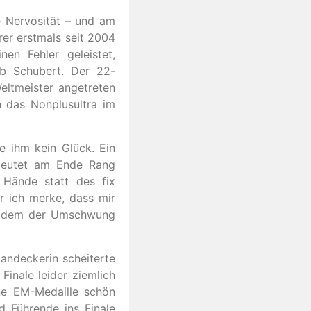
ße Nervosität – und am
rer erstmals seit 2004
en Fehler geleistet,
ob Schubert. Der 22-
Weltmeister angetreten
n das Nonplusultra im
 ihm kein Glück. Ein
deutet am Ende Rang
 Hände statt des fix
r ich merke, dass mir
rt, dem der Umschwung
Landeckerin scheiterte
Finale leider ziemlich
ne EM-Medaille schön
d Führende ins Finale