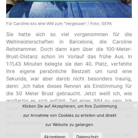
Für Caroline ists eine WM zum "Vergessen" / Foto: GEPA
Sie hatte sich so viel vorgenommen für die
Weltmeisterschaften in Barcelona, die Caroline
Reitshammer. Doch dann kam über die 100-Meter-
Brust-Distanz schon im Vorlauf das frühe Aus. In
1:11,43 Minuten belegte sie den 40. Platz, verfehlte
ihre eigene persönliche Bestzeit um rund eine
Sekunde, war aber darob nicht besonders traurig,
denn: „Ich habe dieses Rennen als Einstimmung für
die 50 Meter Brust gebraucht. Jetzt weiß ich, wie
großartig es sich anfühlt, Teil einer WM zu sein. Ich
Klicken Sie auf Akzeptieren, um Ihre Zustimmung
freue mich riesig auf die Sprintdistanz. Da werde ich
um mein Leben schwimmen“, versprach die
zur Annahme von Cookies zu erteilen und direkt
Brustspezialistin.
zur Website zu gelangen.
Aber auch über die Sprintstrecke blieb Caroline weit
Akzeptieren
Datenschutz