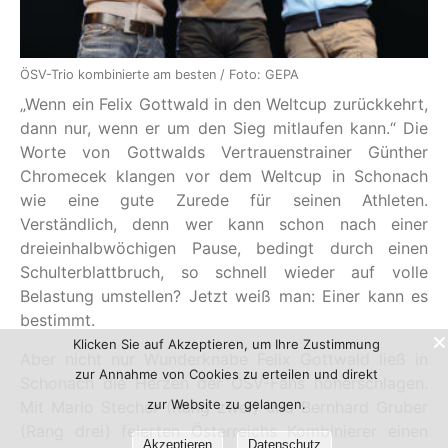
ÖSV-Trio kombinierte am besten / Foto: GEPA
„Wenn ein Felix Gottwald in den Weltcup zurückkehrt,
dann nur, wenn er um den Sieg mitlaufen kann.“ Die
Worte von Gottwalds Vertrauenstrainer Günther
Chromecek klangen vor dem Weltcup in Schonach
wie eine gute Zurede für seinen Athleten.
Verständlich, denn wer kann schon nach einer
dreieinhalbwöchigen Pause, bedingt durch einen
Schulterblattbruch, so schnell wieder auf volle
Belastung umstellen? Jetzt weiß man: Einer kann es
bestimmt.
Klicken Sie auf Akzeptieren, um Ihre Zustimmung
Aber nicht nur Wunderknabe Felix Gottwald ließ in
zur Annahme von Cookies zu erteilen und direkt
Schonach die Herzen der ÖSV-Fans höherschlagen.
zur Website zu gelangen.
Mit Mario Stecher (Rang zwei) und Bernhard Gruber
(Rang drei) feierten Österreichs Kombinierer einen
Akzeptieren
Datenschutz