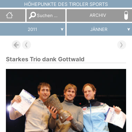
HÖHEPUNKTE DES TIROLER SPORTS
Suchen
ARCHIV
nach:
2011
JÄNNER
Starkes Trio dank Gottwald