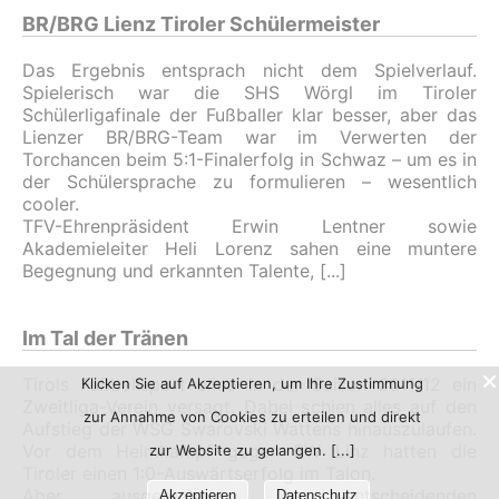
BR/BRG Lienz Tiroler Schülermeister
Das Ergebnis entsprach nicht dem Spielverlauf.
Spielerisch war die SHS Wörgl im Tiroler
Schülerligafinale der Fußballer klar besser, aber das
Lienzer BR/BRG-Team war im Verwerten der
Torchancen beim 5:1-Finalerfolg in Schwaz – um es in
der Schülersprache zu formulieren – wesentlich
cooler.
TFV-Ehrenpräsident Erwin Lentner sowie
Akademieleiter Heli Lorenz sahen eine muntere
Begegnung und erkannten Talente,
Im Tal der Tränen
Tirols Fußballsport blieb in der Saison 2011/12 ein
Klicken Sie auf Akzeptieren, um Ihre Zustimmung
Zweitliga-Verein versagt. Dabei schien alles auf den
zur Annahme von Cookies zu erteilen und direkt
Aufstieg der WSG Swarovski Wattens hinauszulaufen.
Vor dem Heimkampf gegen BW Linz hatten die
zur Website zu gelangen.
Tiroler einen 1:0-Auswärtserfolg im Talon.
Aber ausgerechnet im entscheidenden
Akzeptieren
Datenschutz