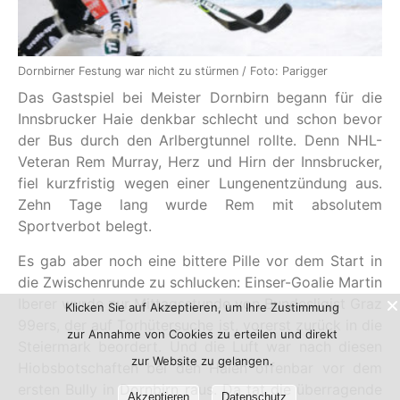
Dornbirner Festung war nicht zu stürmen / Foto: Parigger
Das Gastspiel bei Meister Dornbirn begann für die
Innsbrucker Haie denkbar schlecht und schon bevor
der Bus durch den Arlbergtunnel rollte. Denn NHL-
Veteran Rem Murray, Herz und Hirn der Innsbrucker,
fiel kurzfristig wegen einer Lungenentzündung aus.
Zehn Tage lang wurde Rem mit absolutem
Sportverbot belegt.
Es gab aber noch eine bittere Pille vor dem Start in
die Zwischenrunde zu schlucken: Einser-Goalie Martin
Iberer wurde zur Mittagsstunde von Bundesligist Graz
Klicken Sie auf Akzeptieren, um Ihre Zustimmung
99ers, der auf Torhütersuche ist, vorerst zurück in die
zur Annahme von Cookies zu erteilen und direkt
Steiermark beordert. Und die Luft war nach diesen
zur Website zu gelangen.
Hiobsbotschaften bei den Haien offenbar vor dem
ersten Bully in Dornbirn raus. Da tat die überragende
Akzeptieren
Datenschutz