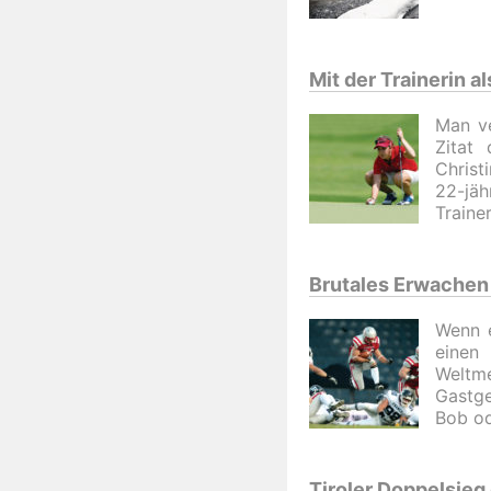
Mit der Trainerin a
Man ve
Zitat 
Christ
22-jäh
Traine
Brutales Erwachen
Wenn e
einen
Weltm
Gastge
Bob od
Tiroler Doppelsieg