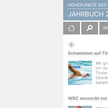
HÖHEPUNKTE DES 
JAHRBUCH 2
Suchen
A
nach:
Schwimmer auf Tit
Mit gr
ich ni
Tirole
Überbl
behalt
WBC souverän zur 