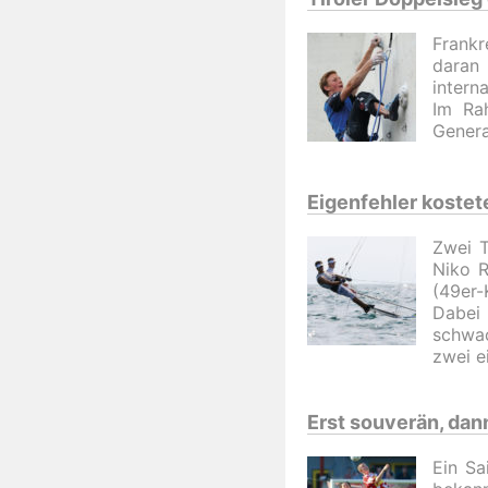
Frankr
daran 
intern
Im Rah
Genera
Eigenfehler kostet
Zwei T
Niko R
(49er-
Dabei
schwac
zwei e
Erst souverän, dann
Ein S