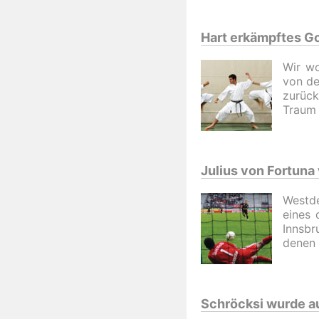
Hart erkämpftes G
Wir wo
von de
zurück
Traum 
Julius von Fortuna
Westde
eines 
Innsbr
denen 
Schröcksi wurde a