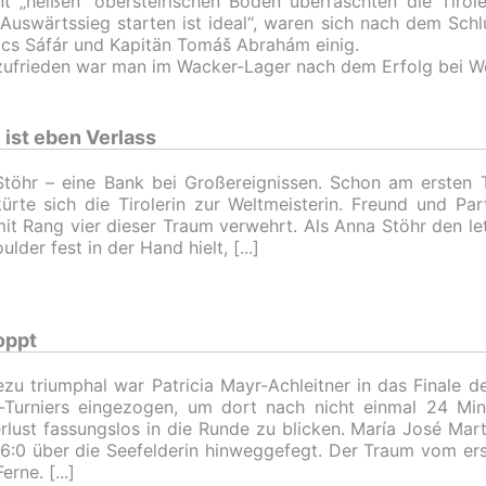
t „heißen“ obersteirischen Boden überraschten die Tirole
Auswärtssieg starten ist ideal“, waren sich nach dem Schl
cs Sáfár und Kapitän Tomáš Abrahám einig.
ufrieden war man im Wacker-Lager nach dem Erfolg bei We
ist eben Verlass
töhr – eine Bank bei Großereignissen. Schon am ersten 
ürte sich die Tirolerin zur Weltmeisterin. Freund und Par
mit Rang vier dieser Traum verwehrt. Als Anna Stöhr den let
ulder fest in der Hand hielt,
oppt
zu triumphal war Patricia Mayr-Achleitner in das Finale d
-Turniers eingezogen, um dort nach nicht einmal 24 Mi
rlust fassungslos in die Runde zu blicken. María José Mar
6:0 über die Seefelderin hinweggefegt. Der Traum vom erst
Ferne.