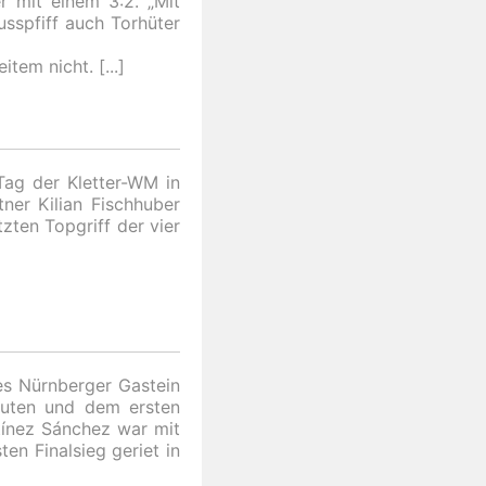
r mit einem 3:2. „Mit
usspfiff auch Torhüter
item nicht.
Tag der Kletter-WM in
tner Kilian Fischhuber
zten Topgriff der vier
es Nürnberger Gastein
nuten und dem ersten
tínez Sánchez war mit
en Finalsieg geriet in