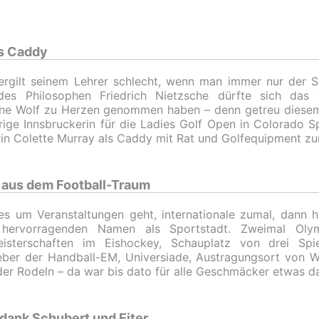
ls Caddy
rgilt seinem Lehrer schlecht, wenn man immer nur der Sc
des Philosophen Friedrich Nietzsche dürfte sich das T
ine Wolf zu Herzen genommen haben – denn getreu diesem
rige Innsbruckerin für die Ladies Golf Open in Colorado Sp
rin Colette Murray als Caddy mit Rat und Golfequipment zur
 aus dem Football-Traum
s um Veranstaltungen geht, internationale zumal, dann h
 hervorragenden Namen als Sportstadt. Zweimal Olymp
eisterschaften im Eishockey, Schauplatz von drei Spi
ber der Handball-EM, Universiade, Austragungsort von W
er Rodeln – da war bis dato für alle Geschmäcker etwas da
 dank Schubert und Eiter