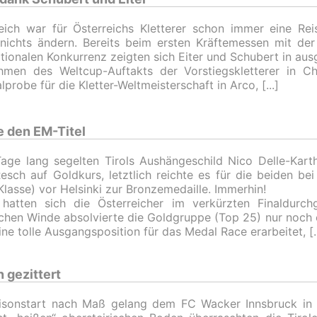
eich war für Österreichs Kletterer schon immer eine Rei
nichts ändern. Bereits beim ersten Kräftemessen mit de
ationalen Konkurrenz zeigten sich Eiter und Schubert in au
men des Weltcup-Auftakts der Vorstiegskletterer in Ch
lprobe für die Kletter-Weltmeisterschaft in Arco,
e den EM-Titel
age lang segelten Tirols Aushängeschild Nico Delle-Kart
esch auf Goldkurs, letztlich reichte es für die beiden b
Klasse) vor Helsinki zur Bronzemedaille. Immerhin!
 hatten sich die Österreicher im verkürzten Finaldurc
hen Winde absolvierte die Goldgruppe (Top 25) nur noch e
ine tolle Ausgangsposition für das Medal Race erarbeitet,
 gezittert
aisonstart nach Maß gelang dem FC Wacker Innsbruck in