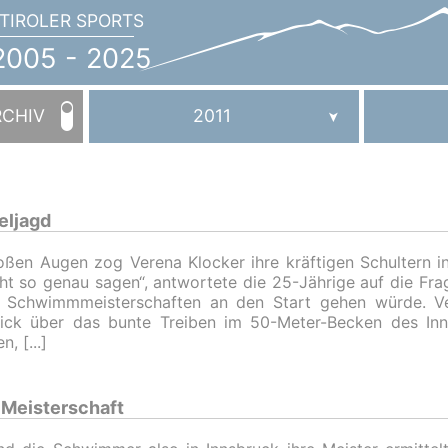
TIROLER SPORTS
JAHRBUCH
2005
005 - 2025
-
2025
RCHIV
2011
eljagd
oßen Augen zog Verena Klocker ihre kräftigen Schultern i
cht so genau sagen“, antwortete die 25-Jährige auf die Frag
r Schwimmmeisterschaften an den Start gehen würde. Ve
ick über das bunte Treiben im 50-Meter-Becken des Inn
en,
Meisterschaft