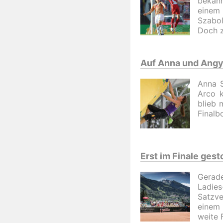
bekann
einem 
Szabol
Doch z
Auf Anna und Angy 
Anna S
Arco k
blieb 
Finalbo
Erst im Finale gest
Gerade
Ladies
Satzve
einem 
weite 