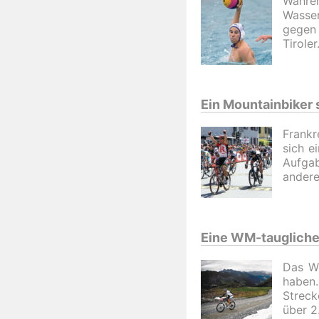
Währen
Wasser
gegen 
Tirole
Ein Mountainbiker 
Frankr
sich e
Aufga
andere
Eine WM-taugliche
Das Wo
haben
Streck
über 2