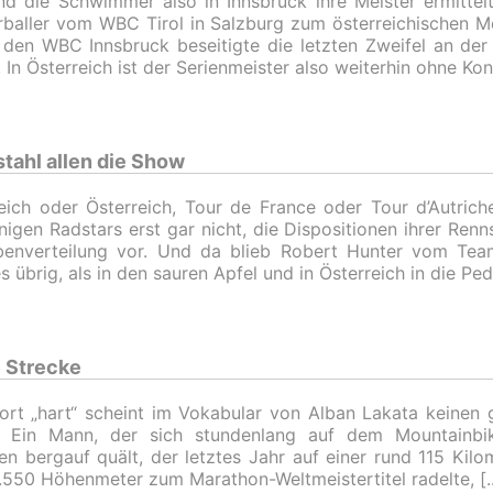
d die Schwimmer also in Innsbruck ihre Meister ermittelte
baller vom WBC Tirol in Salzburg zum österreichischen Mei
den WBC Innsbruck beseitigte die letzten Zweifel an der
r. In Österreich ist der Serienmeister also weiterhin ohne Ko
stahl allen die Show
eich oder Österreich, Tour de France oder Tour d’Autriche
inigen Radstars erst gar nicht, die Dispositionen ihrer Renn
benverteilung vor. Und da blieb Robert Hunter vom Tea
s übrig, als in den sauren Apfel und in Österreich in die Ped
 Strecke
rt „hart“ scheint im Vokabular von Alban Lakata keinen 
. Ein Mann, der sich stundenlang auf dem Mountainbik
en bergauf quält, der letztes Jahr auf einer rund 115 Kil
.550 Höhenmeter zum Marathon-Weltmeistertitel radelte,