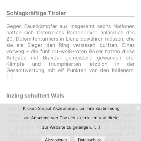
Schlagkräftige Tiroler
Gegen Faustkämpfer aus insgesamt sechs Nationen
hatten sich Österreichs Paradeboxer anlässlich des
20. Dolomitenturniers in Lienz bewähren müssen, ehe
sie als Sieger den Ring verlassen durften. Eines
vorweg – die fünf rot-weiß-roten Boxer hatten diese
Aufgabe mit Bravour gemeistert, gewannen drei
Kämpfe und triumphierten letztlich in der
Gesamtwertung mit elf Punkten vor den Italienern,
Inzing schultert Wals
Immer wieder präsentierten sich Tirols Ringer in
Klicken Sie auf Akzeptieren, um Ihre Zustimmung
dieser Saison von ihrer stärksten Seite. Und meist
zur Annahme von Cookies zu erteilen und direkt
mittendrin statt nur dabei – die Inzinger. Wie zum
Beispiel im Kampf der ersten Bundesliga zwischen
zur Website zu gelangen.
Wals II und den Oberländern, den die Inzinger mit
32:25 sensationell für sich entschieden hatten.
Akzeptieren
Datenschutz