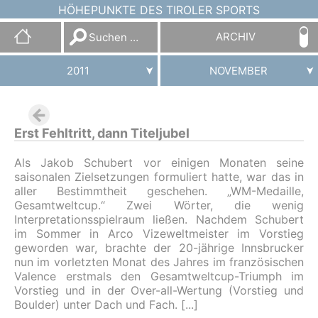
HÖHEPUNKTE DES TIROLER SPORTS
Suchen
ARCHIV
nach:
2011
NOVEMBER
Erst Fehltritt, dann Titeljubel
Als Jakob Schubert vor einigen Monaten seine
saisonalen Zielsetzungen formuliert hatte, war das in
aller Bestimmtheit geschehen. „WM-Medaille,
Gesamtweltcup.“ Zwei Wörter, die wenig
Interpretationsspielraum ließen. Nachdem Schubert
im Sommer in Arco Vizeweltmeister im Vorstieg
geworden war, brachte der 20-jährige Innsbrucker
nun im vorletzten Monat des Jahres im französischen
Valence erstmals den Gesamtweltcup-Triumph im
Vorstieg und in der Over-all-Wertung (Vorstieg und
Boulder) unter Dach und Fach.