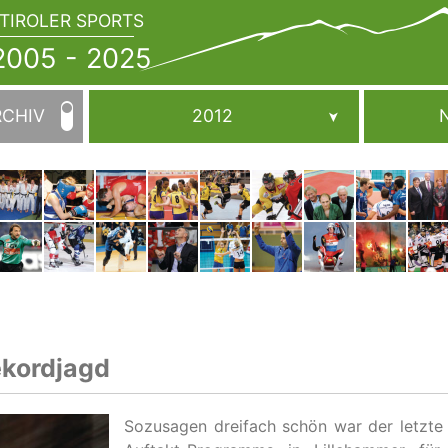
TIROLER SPORTS
JAHRBUCH
2005
005 - 2025
-
2025
RCHIV
2012
ekordjagd
Sozusagen dreifach schön war der letzte