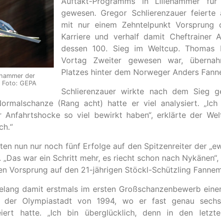
Auftakt-Programms in Lillehammer für 
gewesen. Gregor Schlierenzauer feierte
mit nur einem Zehntelpunkt Vorsprung d
Karriere und verhalf damit Cheftrainer 
dessen 100. Sieg im Weltcup. Thomas 
Vortag Zweiter gewesen war, übernah
Platzes hinter dem Norweger Anders Fanne
lehammer der
/ Foto: GEPA
Schlierenzauer wirkte nach dem Sieg ge
rmalschanze (Rang acht) hatte er viel analysiert. „Ich 
 Anfahrtshocke so viel bewirkt haben“, erklärte der Wel
ch.“
en nun nur noch fünf Erfolge auf den Spitzenreiter der „ew
 „Das war ein Schritt mehr, es riecht schon nach Nykänen“, 
en Vorsprung auf den 21-jährigen Stöckl-Schützling Fannem
lang damit erstmals im ersten Großschanzenbewerb einer
n der Olympiastadt von 1994, wo er fast genau sechs
eiert hatte. „Ich bin überglücklich, denn in den letz