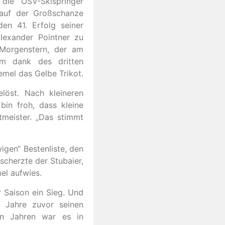
die ÖSV-Skispringer
 auf der Großschanze
en 41. Erfolg seiner
Alexander Pointner zu
Morgenstern, der am
m dank des dritten
mel das Gelbe Trikot.
löst. Nach kleineren
bin froh, dass kleine
tmeister. „Das stimmt
igen“ Bestenliste, den
scherzte der Stubaier,
el aufwies.
 Saison ein Sieg. Und
 Jahre zuvor seinen
ten Jahren war es in