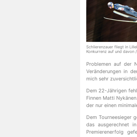
Schlierenzauer fliegt in Lil
Konkurrenz auf und davon 
Problemen auf der No
Veränderungen in der
mich sehr zuversichtli
Dem 22-Jährigen fehlt
Finnen Matti Nykänen.
der nur einen minimal
Dem Tourneesieger ge
das ausgerechnet i
Premierenerfolg gef