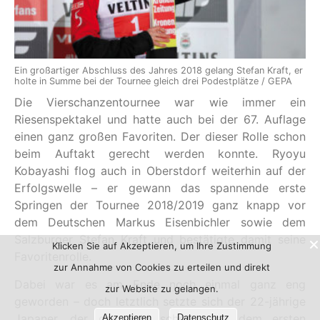
Ein großartiger Abschluss des Jahres 2018 gelang Stefan Kraft, er
holte in Summe bei der Tournee gleich drei Podestplätze / GEPA
Die Vierschanzentournee war wie immer ein
Riesenspektakel und hatte auch bei der 67. Auflage
einen ganz großen Favoriten. Der dieser Rolle schon
beim Auftakt gerecht werden konnte. Ryoyu
Kobayashi flog auch in Oberstdorf weiterhin auf der
Erfolgswelle – er gewann das spannende erste
Springen der Tournee 2018/2019 ganz knapp vor
dem Deutschen Markus Eisenbichler sowie dem
Salzburger Stefan Kraft und bestätigte damit seine
Klicken Sie auf Akzeptieren, um Ihre Zustimmung
Favoritenrolle.
zur Annahme von Cookies zu erteilen und direkt
Dabei war es am Ende noch einmal ganz eng
zur Website zu gelangen.
geworden – doch letztlich setzte sich der 22-jährige
Japaner, der das Feld schon nach dem ersten
Akzeptieren
Datenschutz