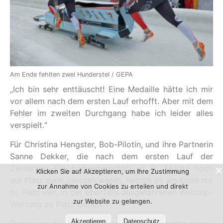
Am Ende fehlten zwei Hunderstel / GEPA
„Ich bin sehr enttäuscht! Eine Medaille hätte ich mir
vor allem nach dem ersten Lauf erhofft. Aber mit dem
Fehler im zweiten Durchgang habe ich leider alles
verspielt.“
Für Christina Hengster, Bob-Pilotin, und ihre Partnerin
Sanne Dekker, die nach dem ersten Lauf der
Zweierbob-Europameisterschaft in St. Moritz noch
Klicken Sie auf Akzeptieren, um Ihre Zustimmung
auf Platz zwei gelegen waren, reichte es am Ende nur
zur Annahme von Cookies zu erteilen und direkt
zu Platz vier, in der ebenfalls ausgefahrenen Weltcup-
zur Website zu gelangen.
Wertung zu Platz sieben.
Akzeptieren
Datenschutz