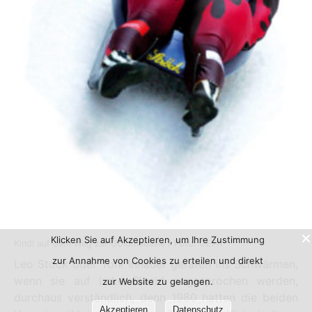
Klicken Sie auf Akzeptieren, um Ihre Zustimmung
Kindl auf dem Weg zur Goldmedaille / Foto: GEPA
zur Annahme von Cookies zu erteilen und direkt
Leo Stock oder Toni Innauer geraten ins Schwärmen,
wenn sie auf Lake Placid angesprochen werden,
zur Website zu gelangen.
durchaus verständlich, denn 1980 hatten die beiden
Akzeptieren
Datenschutz