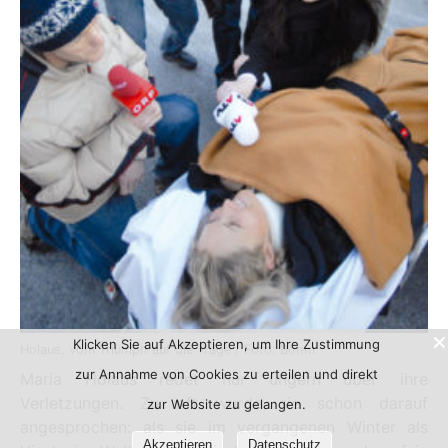
Klicken Sie auf Akzeptieren, um Ihre Zustimmung
Holaus, vom Triumph auf die Trage / Foto: Böhm
zur Annahme von Cookies zu erteilen und direkt
Maria Holaus redet nur ungern über ihre
Verletzungen. Zu oft wurde sie schon darauf
zur Website zu gelangen.
angesprochen: als sie im vergangenen Winter als
Akzeptieren
Datenschutz