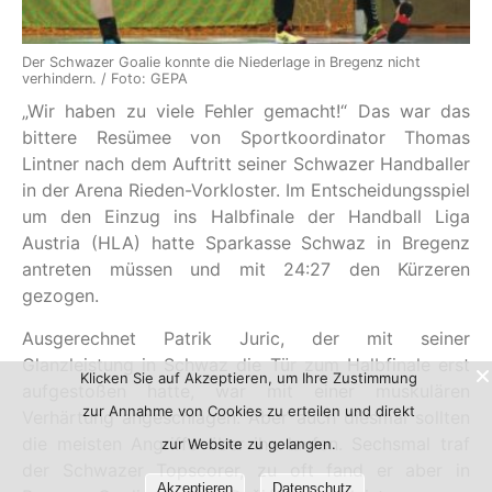
Der Schwazer Goalie konnte die Niederlage in Bregenz nicht
verhindern. / Foto: GEPA
„Wir haben zu viele Fehler gemacht!“ Das war das
bittere Resümee von Sportkoordinator Thomas
Lintner nach dem Auftritt seiner Schwazer Handballer
in der Arena Rieden-Vorkloster. Im Entscheidungsspiel
um den Einzug ins Halbfinale der Handball Liga
Austria (HLA) hatte Sparkasse Schwaz in Bregenz
antreten müssen und mit 24:27 den Kürzeren
gezogen.
Ausgerechnet Patrik Juric, der mit seiner
Glanzleistung in Schwaz die Tür zum Halbfinale erst
Klicken Sie auf Akzeptieren, um Ihre Zustimmung
aufgestoßen hatte, war mit einer muskulären
zur Annahme von Cookies zu erteilen und direkt
Verhärtung angeschlagen. Aber auch diesmal sollten
die meisten Angriffe über ihn laufen. Sechsmal traf
zur Website zu gelangen.
der Schwazer Topscorer, zu oft fand er aber in
Akzeptieren
Datenschutz