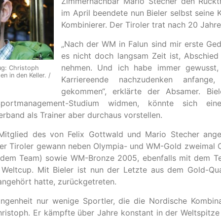
Zimmernachbar Mario Stecher den Rücktr
im April beendete nun Bieler selbst seine 
Kombinierer. Der Tiroler trat nach 20 Jahr
„Nach der WM in Falun sind mir erste G
es nicht doch langsam Zeit ist, Abschie
nehmen. Und ich habe immer gewusst, 
ug: Christoph
en in den Keller. /
Karriereende nachzudenken anfange,
gekommen“, erklärte der Absamer. Biel
Sportmanagement-Studium widmen, könnte sich ei
erband als Trainer aber durchaus vorstellen.
Mitglied des von Felix Gottwald und Mario Stecher ang
Der Tiroler gewann neben Olympia- und WM-Gold zweimal 
t dem Team) sowie WM-Bronze 2005, ebenfalls mit dem Te
 Weltcup. Mit Bieler ist nun der Letzte aus dem Gold-Q
ngehört hatte, zurückgetreten.
ngenheit nur wenige Sportler, die die Nordische Kombina
ristoph. Er kämpfte über Jahre konstant in der Weltspitze