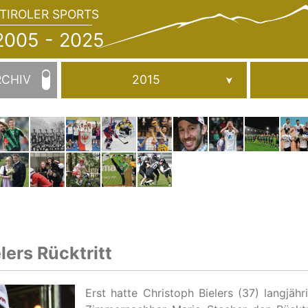
TIROLER SPORTS
JAHRBUCH
2005
005 - 2025
-
2025
RCHIV
2015
lers Rücktritt
Erst hatte Christoph Bielers (37) langjä