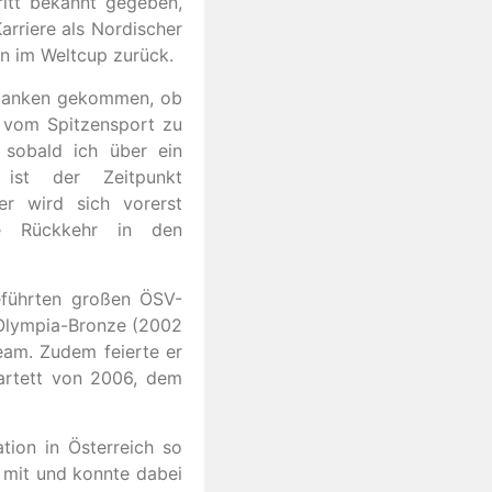
itt bekannt gegeben,
Karriere als Nordischer
en im Weltcup zurück.
edanken gekommen, ob
d vom Spitzensport zu
sobald ich über ein
 ist der Zeitpunkt
er wird sich vorerst
ne Rückkehr in den
eführten großen ÖSV-
Olympia-Bronze (2002
am. Zudem feierte er
uartett von 2006, dem
tion in Österreich so
 mit und konnte dabei