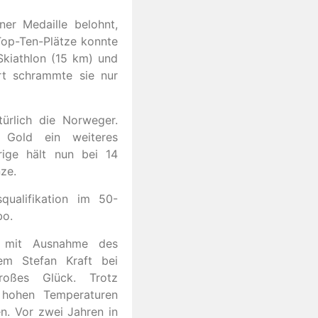
iner Medaille belohnt,
 Top-Ten-Plätze konnte
 Skiathlon (15 km) und
rt schrammte sie nur
ürlich die Norweger.
 Gold ein weiteres
rige hält nun bei 14
ze.
ualifikation im 50-
bo.
r mit Ausnahme des
em Stefan Kraft bei
roßes Glück. Trotz
n hohen Temperaturen
en. Vor zwei Jahren in