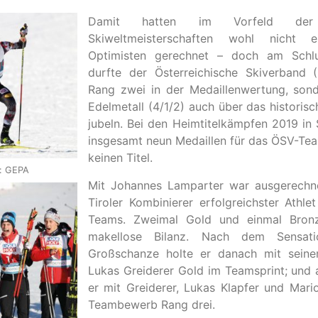
Damit hatten im Vorfeld der
Skiweltmeisterschaften wohl nicht 
Optimisten gerechnet – doch am Schlu
durfte der Österreichische Skiverband 
Rang zwei in der Medaillenwertung, sond
Edelmetall (4/1/2) auch über das historis
jubeln. Bei den Heimtitelkämpfen 2019 in
insgesamt neun Medaillen für das ÖSV-Tea
keinen Titel.
o: GEPA
Mit Johannes Lamparter war ausgerechnet
Tiroler Kombinierer erfolgreichster Athle
Teams. Zweimal Gold und einmal Bronze
makellose Bilanz. Nach dem Sensati
Großschanze holte er danach mit seine
Lukas Greiderer Gold im Teamsprint; und 
er mit Greiderer, Lukas Klapfer und Mari
Teambewerb Rang drei.