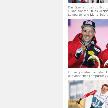
Das Quartett, das zu Bronz
Lukas Klapfer, Lukas Greid
Lamparter und Mario Seidl 
Ein vergoldetes Lächeln - 
und Johannes Lamparter /