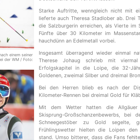
Starke Auftritte, wenngleich nicht mit e
lieferte auch Theresa Stadlober ab. Drei
die Salzburgerin erreichen, als Vierte im
Fünfte über 30 Kilometer im Massensta
hauchdünn an Edelmetall vorbei.
Insgesamt überragend wieder einmal nat
nach einem seiner
Therese Johaug schrieb mit viermal
ei der WM / Foto:
Erfolgskapitel in die Loipe, die 32-Jäh
Goldenen, zweimal Silber und dreimal Bron
Bei den Herren blieb es nach der Disq
Kilometer-Rennen bei dreimal Gold für Klä
Mit dem Wetter hatten die Allgäue
Skisprung-Großschanzenbewerbs, bei d
Schneegestöber zu Gold segelte, g
Frühlingswetter hielten die Loipen de
stand. Umso bitterer, dass die Fans fehlt