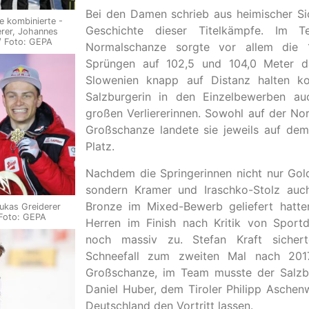
Bei den Damen schrieb aus heimischer Si
e kombinierte -
Geschichte dieser Titelkämpfe. Im 
erer, Johannes
/ Foto: GEPA
Normalschanze sorgte vor allem die 1
Sprüngen auf 102,5 und 104,0 Meter da
Slowenien knapp auf Distanz halten ko
Salzburgerin in den Einzelbewerben au
großen Verliererinnen. Sowohl auf der No
Großschanze landete sie jeweils auf dem
Platz.
Nachdem die Springerinnen nicht nur Go
sondern Kramer und Iraschko-Stolz auc
Bronze im Mixed-Bewerb geliefert hatte
Lukas Greiderer
 Foto: GEPA
Herren im Finish nach Kritik von Sportd
noch massiv zu. Stefan Kraft sicher
Schneefall zum zweiten Mal nach 201
Großschanze, im Team musste der Salzb
Daniel Huber, dem Tiroler Philipp Aschen
Deutschland den Vortritt lassen.