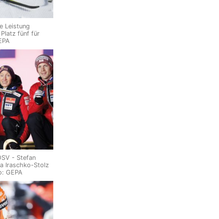
e Leistung
Platz fünf für
GEPA
SV - Stefan
la Iraschko-Stolz
o: GEPA