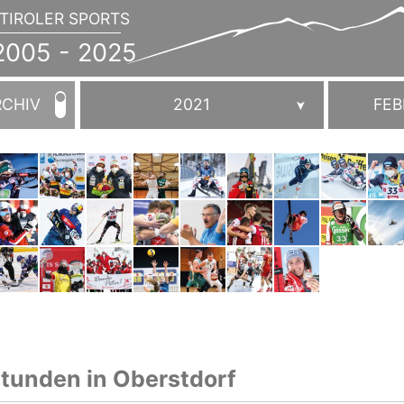
TIROLER SPORTS
JAHRBUCH
2005
005 - 2025
-
2025
RCHIV
2021
FEB
stunden in Oberstdorf