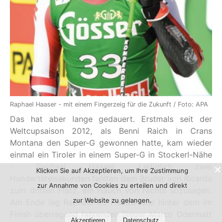
Raphael Haaser - mit einem Fingerzeig für die Zukunft / Foto: APA
Das hat aber lange gedauert. Erstmals seit der
Weltcupsaison 2012, als Benni Raich in Crans
Montana den Super-G gewonnen hatte, kam wieder
einmal ein Tiroler in einem Super-G in Stockerl-Nähe
– Raphael Haaser. Lediglich zwei
Klicken Sie auf Akzeptieren, um Ihre Zustimmung
Hundertstelsekunden fehlten dem Bruder von Ricarda
zur Annahme von Cookies zu erteilen und direkt
zum dritten Platz, ein Hauch von Nichts sozusagen.
zur Website zu gelangen.
Am Ende lag Raphael 83 Hundertstel hinter dem im
Finish überragend fahrenden Sieger Marco Odermatt
Akzeptieren
Datenschutz