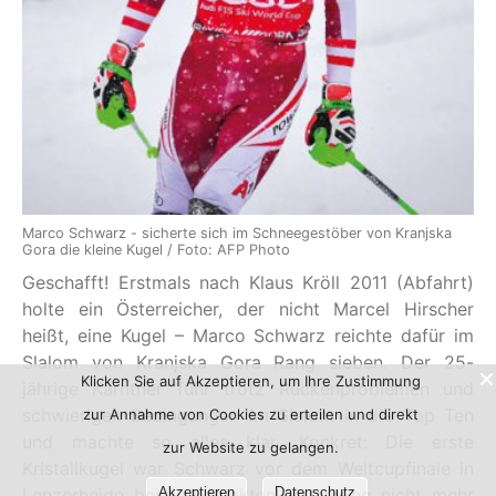
Marco Schwarz - sicherte sich im Schneegestöber von Kranjska
Gora die kleine Kugel / Foto: AFP Photo
Geschafft! Erstmals nach Klaus Kröll 2011 (Abfahrt)
holte ein Österreicher, der nicht Marcel Hirscher
heißt, eine Kugel – Marco Schwarz reichte dafür im
Slalom von Kranjska Gora Rang sieben. Der 25-
Klicken Sie auf Akzeptieren, um Ihre Zustimmung
jährige Kärntner fuhr trotz Rückenproblemen und
schwierigen Bedingungen im Slalom in die Top Ten
zur Annahme von Cookies zu erteilen und direkt
und machte so alles klar. Konkret: Die erste
zur Website zu gelangen.
Kristallkugel war Schwarz vor dem Weltcupfinale in
Lenzerheide bei 122 Punkten Vorsprung nicht mehr
Akzeptieren
Datenschutz