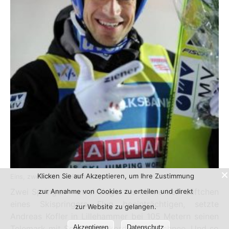
Klicken Sie auf Akzeptieren, um Ihre Zustimmung
Eins, zwei, drei ... / Foto: Gepa
Zwei Springen – zwei Siege! Als könne kein Lüftchen
zur Annahme von Cookies zu erteilen und direkt
eines Skispringers Flug beeinträchtigen, setzte
zur Website zu gelangen.
Andreas Kofler in Lillehammer bei 105 Metern seinen
Telemark mit Schanzenrekord in den Schnee. Und so
Akzeptieren
Datenschutz