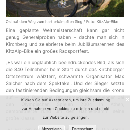
Osl auf dem Weg zum hart erkämpften Sieg / Foto: KitzAlp-Bike
Eine geplante Weltmeisterschaft kann gar nicht
genug Generalproben haben – dachte man sich in
Kirchberg und zelebrierte beim Jubiläumsrennen des
KitzAlp-Bike ein großes Radsportfest.
„Es war ein unglaublich beeindruckendes Bild, als sich
die 840 Teilnehmer beim Start durch das Kirchberger
Ortszentrum wälzten“, schwärmte Organisator Max
Salcher nach dem Spektakel. Und der Sieger setzte
den faszinierenden Bedingungen gleichsam die Krone
auf – Bart Brentjens, Bronzemedaillen-Gewinner bei
Klicken Sie auf Akzeptieren, um Ihre Zustimmung
den Olympischen Spielen 2004 in Athen,
zur Annahme von Cookies zu erteilen und direkt
demonstrierte rund um den Hahnenkamm seine
zur Website zu gelangen.
große Klasse.
„Es war ein sehr hartes Rennen für mich. Die Berge
Akzeptieren
Datenschutz