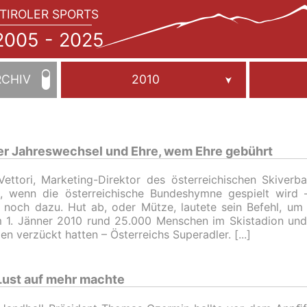
TIROLER SPORTS
JAHRBUCH
2005
005 - 2025
-
2025
RCHIV
2010
r Jahreswechsel und Ehre, wem Ehre gebührt
Vettori, Marketing-Direktor des österreichischen Skiverb
t, wenn die österreichische Bundeshymne gespielt wird
 noch dazu. Hut ab, oder Mütze, lautete sein Befehl, um 
 1. Jänner 2010 rund 25.000 Menschen im Skistadion und
en verzückt hatten – Österreichs Superadler.
Lust auf mehr machte