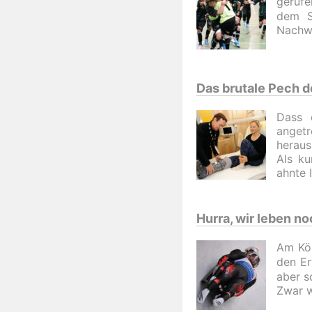
gerufe
dem S
Nachwu
Das brutale Pech d
Dass 
angetr
heraus
Als ku
ahnte 
Hurra, wir leben no
Am Kön
den Er
aber s
Zwar w