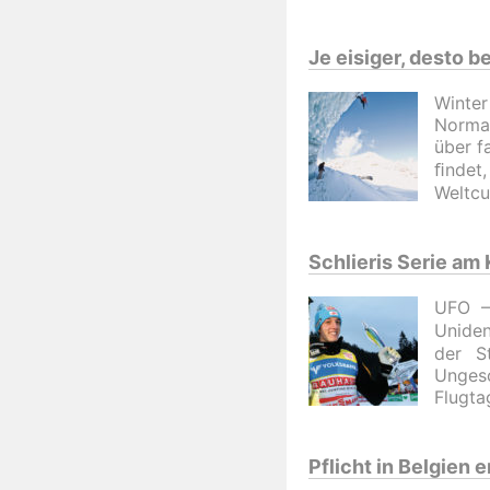
Je eisiger, desto b
Winter
Normal
über f
ﬁndet,
Weltcu
Schlieris Serie am
UFO –
Uniden
der S
Unges
Flugta
Pflicht in Belgien er