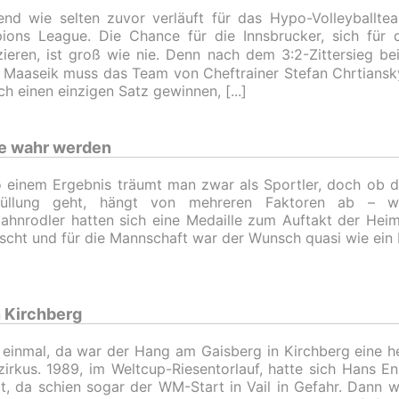
nd wie selten zuvor verläuft für das Hypo-Volleyballte
ons League. Die Chance für die Innsbrucker, sich für 
zieren, ist groß wie nie. Denn nach dem 3:2-Zittersieg be
 Maaseik muss das Team von Cheftrainer Stefan Chrtiansky
ch einen einzigen Satz gewinnen,
e wahr werden
 einem Ergebnis träumt man zwar als Sportler, doch ob 
füllung geht, hängt von mehreren Faktoren ab – w
ahnrodler hatten sich eine Medaille zum Auftakt der Hei
cht und für die Mannschaft war der Wunsch quasi wie ein 
n Kirchberg
 einmal, da war der Hang am Gaisberg in Kirchberg eine 
zirkus. 1989, im Weltcup-Riesentorlauf, hatte sich Hans E
zt, da schien sogar der WM-Start in Vail in Gefahr. Dann 