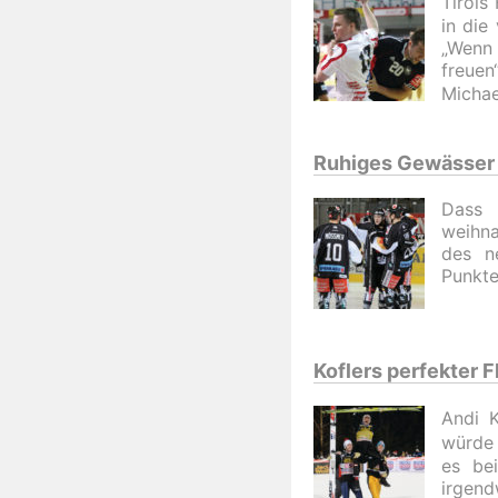
Tirols
in die
„Wenn 
freue
Michae
Ruhiges Gewässer f
Dass 
weihna
des n
Punkte
Koflers perfekter
Andi K
würde 
es be
irgend