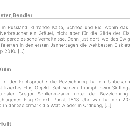
ester, Bendler
 in Russland, klirrende Kälte, Schnee und Eis, wohin das 
verbraucher ein Gräuel, nicht aber für die Gilde der Eisk
ast paradiesische Verhältnisse. Denn just dort, wo das Ewi
 feierten in den ersten Jännertagen die weltbesten Eiskle
p 2010.
 Kulm
 in der Fachsprache die Bezeichnung für ein Unbekann
tiﬁziertes Flug-Objekt. Seit seinem Triumph beim Skiﬂie
tubaier Gregor Schlierenzauer unter der Bezeichnun
chlagenes Flug-Objekt. Punkt 16.13 Uhr war für den 20
g in der Steiermark die Welt wieder in Ordnung,
füllt