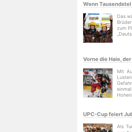
Wenn Tausendstel
Das wä
Brüder
zum Pl
„Deuts
Vorne die Haie, de
Mit Au
Luste
Gefahr
einma
Hohenb
UPC-Cup feiert Ju
Als Tu