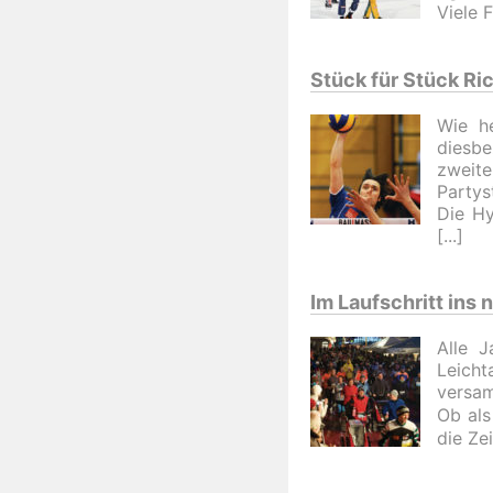
Viele 
Stück für Stück Ri
Wie h
diesb
zweite
Partys
Die Hy
Im Laufschritt ins 
Alle J
Leicht
versam
Ob als
die Zei