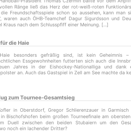
 Handball-Präsident Thomas Czermin ballte vor dem Anpﬁff 
 vollen Ränge ließ das Herz der rot-weiß-roten Funktionär
die Freundschaftsspiele schon so aussehen, kann man s
n“, waren auch ÖHB-Teamchef Dagur Sigurdsson und Deu
l Kraus nach dem Schlusspﬁff einer Meinung.
ür die Haie
Haie besonders gefräßig sind, ist kein Geheimnis 
chtlichen Essgewohnheiten futterten sich auch die Innsb
euen Jahres in der Eishockey-Nationalliga und dank e
polster an. Auch das Gastspiel in Zell am See machte da 
 Flug zum Tournee-Gesamtsieg
oﬂer in Oberstdorf, Gregor Schlierenzauer in Garmisch
in Bischofshofen beim großen Tourneeﬁnale am obersten 
im Duell zwischen den beiden Stubaiern um den Gesa
wo noch ein lachender Dritter?