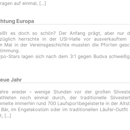
Fragen auf einmal,
chtung Europa
eißt es doch so schön? Der Anfang prägt, aber nur d
ezüglich herrschte in der USI-Halle vor ausverkaufte
n Mal in der Vereinsgeschichte mussten die Pforten ges
timmung.
po-Stars lagen sich nach dem 3:1 gegen Budva schweißg
neue Jahr
ahre wieder – wenige Stunden vor der großen Silvester
athleten noch einmal durch, der traditionelle Silveste
melte immerhin rund 700 Laufsportbegeisterte in der Altst
 Bär, im Engelskostüm oder im traditionellen Läufer-Outﬁt –
t,