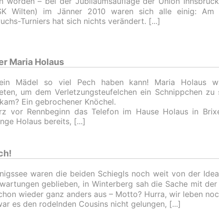
n worden – bei der Jubiläumsauﬂage der Union Innsbruck 
K Wilten) im Jänner 2010 waren sich alle einig: Am
chs-Turniers hat sich nichts verändert.
er Maria Holaus
ein Mädel so viel Pech haben kann! Maria Holaus w
eten, um dem Verletzungsteufelchen ein Schnippchen zu 
kam? Ein gebrochener Knöchel.
rz vor Rennbeginn das Telefon im Hause Holaus in Brixe
Inge Holaus bereits,
ch!
igssee waren die beiden Schiegls noch weit von der Ideall
wartungen geblieben, in Winterberg sah die Sache mit der
chon wieder ganz anders aus – Motto? Hurra, wir leben noc
ar es den rodelnden Cousins nicht gelungen,