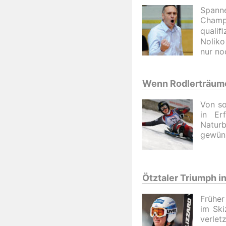
Spanne
Champi
qualiﬁ
Noliko
nur no
Wenn Rodlerträum
Von so
in Er
Naturb
gewüns
Ötztaler Triumph i
Früher
im Ski
verlet