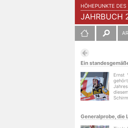
HÖHEPUNKTE DES 
JAHRBUCH 2
Suchen
A
nach:
Ein standesgemäße
Ernst 
gehör
Jahres
diesem
Schirm
Generalprobe, die 