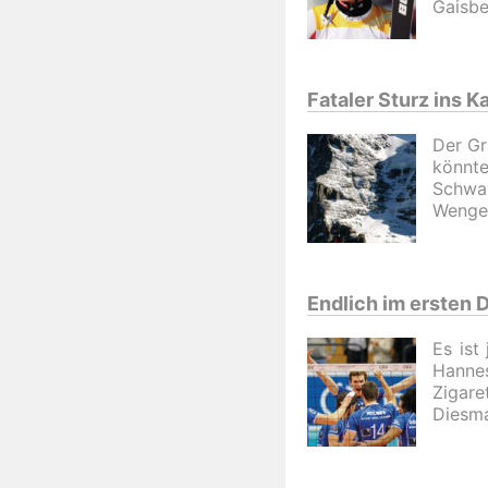
Gaisbe
Fataler Sturz ins K
Der Gr
könnt
Schwaz
Wengen
Endlich im ersten 
Es ist
Hannes
Zigar
Diesma