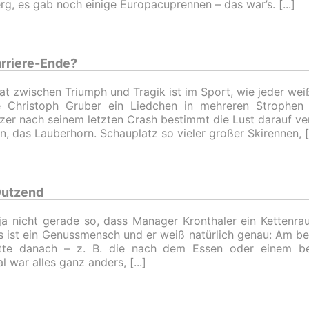
rg, es gab noch einige Europacuprennen – das war’s.
arriere-Ende?
at zwischen Triumph und Tragik ist im Sport, wie jeder wei
e Christoph Gruber ein Liedchen in mehreren Strophen
er nach seinem letzten Crash bestimmt die Lust darauf ve
, das Lauberhorn. Schauplatz so vieler großer Skirennen,
Dutzend
 ja nicht gerade so, dass Manager Kronthaler ein Kettenra
 ist ein Genussmensch und er weiß natürlich genau: Am be
ette danach – z. B. die nach dem Essen oder einem be
l war alles ganz anders,