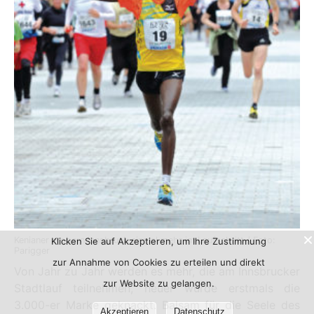
Kenianer erobern Innsbruck einmal mehr im Laufschritt / Foto:
Klicken Sie auf Akzeptieren, um Ihre Zustimmung
Parigger
zur Annahme von Cookies zu erteilen und direkt
Von Jahr zu Jahr werden es mehr, die am Innsbrucker
zur Website zu gelangen.
Stadtlauf teilnehmen, heuer wurde erstmals die
3.000-er Marke geknackt. Balsam für die Seele des
Akzeptieren
Datenschutz