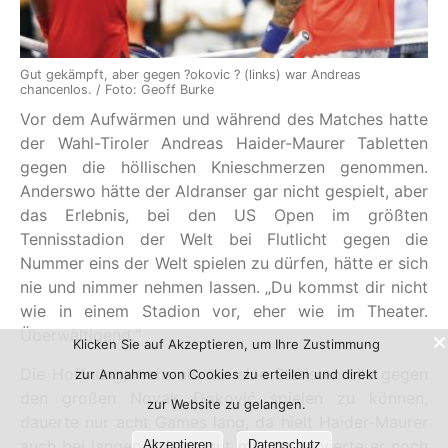
Gut gekämpft, aber gegen ?okovic ? (links) war Andreas
chancenlos. / Foto: Geoff Burke
Vor dem Aufwärmen und während des Matches hatte
der Wahl-Tiroler Andreas Haider-Maurer Tabletten
gegen die höllischen Knieschmerzen genommen.
Anderswo hätte der Aldranser gar nicht gespielt, aber
das Erlebnis, bei den US Open im größten
Tennisstadion der Welt bei Flutlicht gegen die
Nummer eins der Welt spielen zu dürfen, hätte er sich
nie und nimmer nehmen lassen. „Du kommst dir nicht
wie in einem Stadion vor, eher wie im Theater.
Überwältigend.“
Klicken Sie auf Akzeptieren, um Ihre Zustimmung
Die Hoffnung, mehr als nur eine Statistenrolle gegen
zur Annahme von Cookies zu erteilen und direkt
den großen Novak Đoković spielen zu können,
zur Website zu gelangen.
dauerte nur acht Games lang, da hielt Haider-Maurer
auch bei langen Rallyes gut mit, da servierte er noch
Akzeptieren
Datenschutz