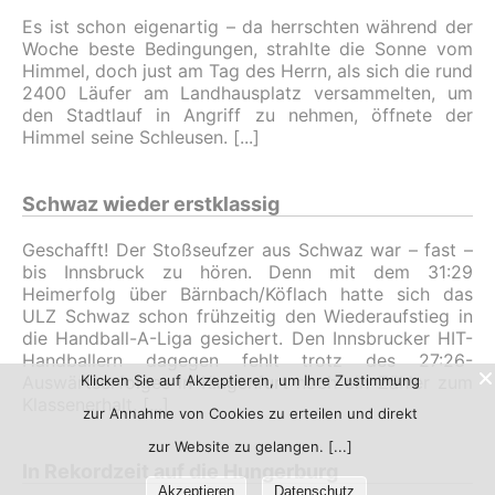
Es ist schon eigenartig – da herrschten während der
Woche beste Bedingungen, strahlte die Sonne vom
Himmel, doch just am Tag des Herrn, als sich die rund
2400 Läufer am Landhausplatz versammelten, um
den Stadtlauf in Angriff zu nehmen, öffnete der
Himmel seine Schleusen.
Schwaz wieder erstklassig
Geschafft! Der Stoßseufzer aus Schwaz war – fast –
bis Innsbruck zu hören. Denn mit dem 31:29
Heimerfolg über Bärnbach/Köflach hatte sich das
ULZ Schwaz schon frühzeitig den Wiederaufstieg in
die Handball-A-Liga gesichert. Den Innsbrucker HIT-
Handballern dagegen fehlt trotz des 27:26-
Auswärtserfolges in Klagenfurt noch ein Zähler zum
Klicken Sie auf Akzeptieren, um Ihre Zustimmung
Klassenerhalt.
zur Annahme von Cookies zu erteilen und direkt
zur Website zu gelangen.
In Rekordzeit auf die Hungerburg
Akzeptieren
Datenschutz