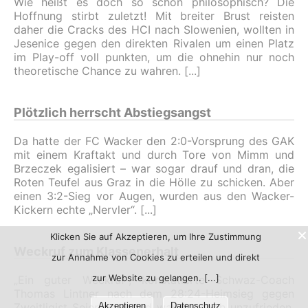
Wie heißt es doch so schön philosophisch? Die
Hoffnung stirbt zuletzt! Mit breiter Brust reisten
daher die Cracks des HCI nach Slowenien, wollten in
Jesenice gegen den direkten Rivalen um einen Platz
im Play-off voll punkten, um die ohnehin nur noch
theoretische Chance zu wahren.
Plötzlich herrscht Abstiegsangst
Da hatte der FC Wacker den 2:0-Vorsprung des GAK
mit einem Kraftakt und durch Tore von Mimm und
Brzeczek egalisiert – war sogar drauf und dran, die
Roten Teufel aus Graz in die Hölle zu schicken. Aber
einen 3:2-Sieg vor Augen, wurden aus den Wacker-
Kickern echte „Nervler“.
Klicken Sie auf Akzeptieren, um Ihre Zustimmung
Weckruf zum Klassenerhalt
zur Annahme von Cookies zu erteilen und direkt
zur Website zu gelangen.
„Ein guter Weckruf“, konstatierte Schwaz-Coach
Thomas Lintner nach dem 28:24-Heimsieg gegen
Zweitligist Seiersberg und war dennoch unzufrieden.
Akzeptieren
Datenschutz