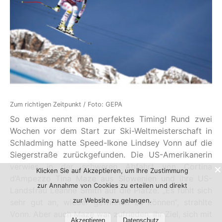
Zum richtigen Zeitpunkt / Foto: GEPA
So etwas nennt man perfektes Timing! Rund zwei
Wochen vor dem Start zur Ski-Weltmeisterschaft in
Schladming hatte Speed-Ikone Lindsey Vonn auf die
Siegerstraße zurückgefunden. Die US-Amerikanerin
verwies in der schweren Abfahrt von Cortina
Klicken Sie auf Akzeptieren, um Ihre Zustimmung
d’Ampezzo Tina Maze aus Slowenien und ihre US-
zur Annahme von Cookies zu erteilen und direkt
Landsfrau Leanne Smith auf die Plätze. „Es fühlt sich
zur Website zu gelangen.
sehr gut an, wieder gewinnen zu können“, strahlte
Vonn. Aber auch Maze war zufrieden, ihr Ziel, sich mit
Akzeptieren
Datenschutz