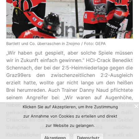
Bartlett und Co. überraschen in Znojmo / Foto: GEPA
„Wir haben gut gespielt, aber solche Spiele müssen
wir in Zukunft einfach gewinnen.“ HCI-Crack Benedikt
Schennach, der bei der 2:5-Heimniederlage gegen die
Graz99ers den zwischenzeitlichen 2:2-Ausgleich
erzielt hatte, wollte gar nicht lange um den heißen
Brei herumreden. Auch Trainer Danny Naud pflichtete
seinem Angreifer bei: „Wir waren auf Augenhöhe,
haben leider am Ende ein paar individuelle Fehler
Klicken Sie auf Akzeptieren, um Ihre Zustimmung
gemacht. Die Leistung war okay. Wir hatten mehr
zur Annahme von Cookies zu erteilen und direkt
Chancen als der Gegner.“ Vor allem im ersten Drittel
zur Website zu gelangen.
trumpften die Innsbrucker mit schönen
Kombinationen und druckvollem Spiel auf – auch ein
Akzeptieren
Datenschutz