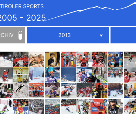
TIROLER SPORTS
JAHRBUCH
2005
005 - 2025
-
2025
RCHIV
2013