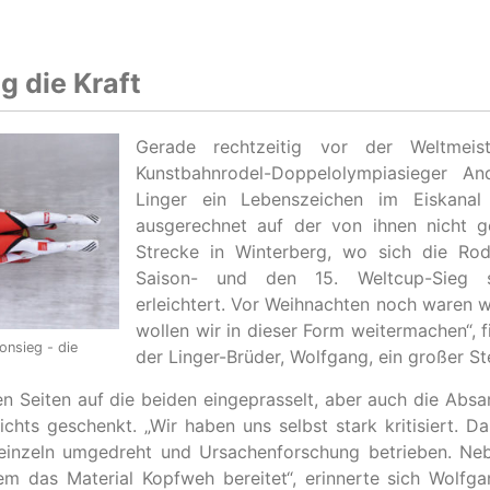
g die Kraft
Gerade rechtzeitig vor der Weltmeis
Kunstbahnrodel-Doppelolympiasieger A
Linger ein Lebenszeichen im Eiskana
ausgerechnet auf der von ihnen nicht ge
Strecke in Winterberg, wo sich die Rod
Saison- und den 15. Weltcup-Sieg si
erleichtert. Vor Weihnachten noch waren wi
wollen wir in dieser Form weitermachen“, 
onsieg - die
der Linger-Brüder, Wolfgang, ein großer S
len Seiten auf die beiden eingeprasselt, aber auch die Absa
ichts geschenkt. „Wir haben uns selbst stark kritisiert. 
 einzeln umgedreht und Ursachenforschung betrieben. Ne
em das Material Kopfweh bereitet“, erinnerte sich Wolfg