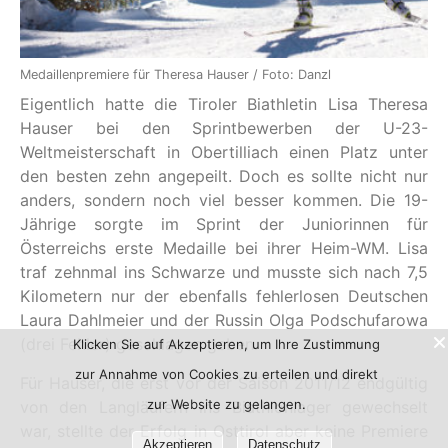
Medaillenpremiere für Theresa Hauser / Foto: Danzl
Eigentlich hatte die Tiroler Biathletin Lisa Theresa
Hauser bei den Sprintbewerben der U-23-
Weltmeisterschaft in Obertilliach einen Platz unter
den besten zehn angepeilt. Doch es sollte nicht nur
anders, sondern noch viel besser kommen. Die 19-
Jährige sorgte im Sprint der Juniorinnen für
Österreichs erste Medaille bei ihrer Heim-WM. Lisa
traf zehnmal ins Schwarze und musste sich nach 7,5
Kilometern nur der ebenfalls fehlerlosen Deutschen
Laura Dahlmeier und der Russin Olga Podschufarowa
(drei Fehler) geschlagen geben.
Klicken Sie auf Akzeptieren, um Ihre Zustimmung
zur Annahme von Cookies zu erteilen und direkt
Für Hauser, die erst vor der Saison 2011/12 endgültig
zur Website zu gelangen.
von den Langläufern ins Biathlonlager gewechselt
war, stellte der Erfolg in Osttirol aber keine Premiere
Akzeptieren
Datenschutz