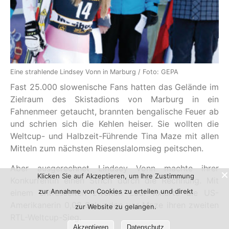
Eine strahlende Lindsey Vonn in Marburg / Foto: GEPA
Fast 25.000 slowenische Fans hatten das Gelände im
Zielraum des Skistadions von Marburg in ein
Fahnenmeer getaucht, brannten bengalische Feuer ab
und schrien sich die Kehlen heiser. Sie wollten die
Weltcup- und Halbzeit-Führende Tina Maze mit allen
Mitteln zum nächsten Riesenslalomsieg peitschen.
Aber ausgerechnet Lindsey Vonn machte ihrer
Klicken Sie auf Akzeptieren, um Ihre Zustimmung
Konkurrentin einen Strich durch die Rechnung. Mit
zur Annahme von Cookies zu erteilen und direkt
einem entfesselten zweiten Lauf fixierte die US-
Amerikanerin 0,08 Sekunden vor Maze ihren zweiten
zur Website zu gelangen.
RTL-Weltcup-Sieg.
Akzeptieren
Datenschutz